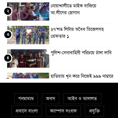
নোয়াখালীতে মাইক বাজিয়ে
২
আ.লীগের স্লোগান
২৭’শত লিটার অবৈধ ডিজেলসহ
৩
গ্রেফতার ১
পুলিশ-সেনাবাহিনী পরিচয়ে চাঁদা দাবি
৪
হাতিয়ায় খুন করে নিজেই ৯৯৯ নাম্বারে
৫
ফোন করে পুলিশকে জানায়
গনমাধ্যম
জবস
আইন ও আদালত
কোম্পানীগঞ্জে যুবলীগ নেতাকে হত্যা
৬
প্রবাসে বাংলা
ক্যাম্পাস সংবাদ
প্রযুক্তি