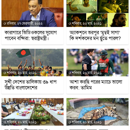
রবিবার, ২৭ ফেব্রুয়ারী, ২০২২
শনিবার, ২০ মার্চ, ২০২১
কারাগারে ভিডিওকলের সুযোগ
অ্যাকশনে ভরপুর ‘মুম্বই সাগা’
পাবেন বন্দিরা: স্বরাষ্ট্রমন্ত্রী।
কি দর্শকদের মন ছুঁতে পারল?
শনিবার, ২০ মার্চ, ২০২১
শনিবার, ২০ মার্চ, ২০২১
সুখী দেশের তালিকায় ৩৯ ধাপ
আশা করছি পরের ম্যাচে ভালো
উন্নতি বাংলাদেশের
করব: তামিম
শনিবার, ২০ মার্চ, ২০২১
শনিবার, ২০ মার্চ, ২০২১