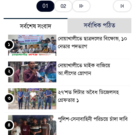
01
02
সর্বাধিক পঠিত
সর্বশেষ সংবাদ
নোয়াখালীতে ছাত্রদলের বিক্ষোভ, ১০
১
নেতার পদত্যাগ
নোয়াখালীতে মাইক বাজিয়ে
২
আ.লীগের স্লোগান
২৭’শত লিটার অবৈধ ডিজেলসহ
৩
গ্রেফতার ১
পুলিশ-সেনাবাহিনী পরিচয়ে চাঁদা দাবি
৪