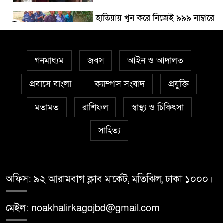
হাতিয়ায় খুন করে নিজেই ৯৯৯ নাম্বারে
৫
ফোন করে পুলিশকে জানায়
গনমাধ্যম
জবস
আইন ও আদালত
কোম্পানীগঞ্জে যুবলীগ নেতাকে হত্যা
৬
প্রবাসে বাংলা
ক্যাম্পাস সংবাদ
প্রযুক্তি
বাড়ির পাশে সেপটিক ট্যাঙ্ক থেকে
মতামত
রাশিফল
স্বাস্থ্য ও চিকিৎসা
৭
রায়হানের মৃতদেহ উদ্ধার
সাহিত্য
নিখোঁজের ২ দিন পর সেপটিক ট্যাংক
৮
থেকে স্কুল ছাত্রের মরদেহ উদ্ধার
অফিস: ৯২ আরামবাগ ক্লাব মার্কেট, মতিঝিল, ঢাকা ১০০০।
নোয়াখালীতে ৩৬ কলেজ-মাদরাসায়
৯
মেইল: noakhalirkagojbd@gmail.com
ছাত্রদলের নতুন কমিটি অনুমোদন