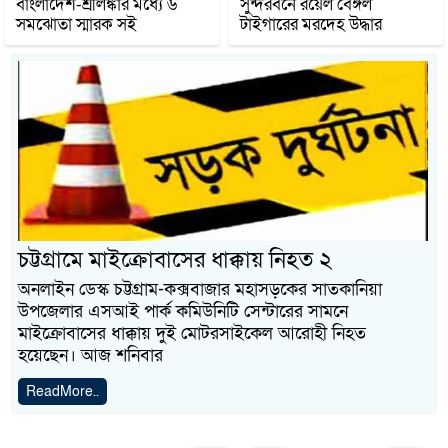
বাংলাদেশ-শ্রীলঙ্কার মধ্যে ৬
সুন্দরবনে রয়েল বেঙ্গল
সমঝোতা স্মারক সই
টাইগারের মরদেহ উদ্ধার
চট্টগ্রামে মাইক্রোবাসের ধাক্কায় নিহত ২
অনলাইন ডেস্ক চট্টগ্রাম-কক্সবাজার মহাসড়কের সাতকানিয়া
উপজেলার এসআই পার্ক কমিউনিটি সেন্টারের সামনে
মাইক্রোবাসের ধাক্কায় দুই মোটরসাইকেল আরোহী নিহত
হয়েছেন। আজ শনিবার
ReadMore..