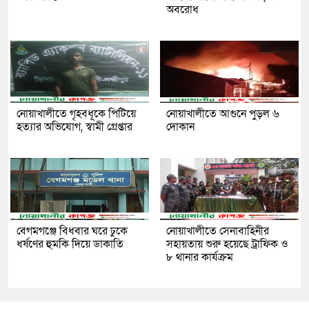
অবরোধ
নোয়াখালীতে গৃহবধূকে পিটিয়ে
নোয়াখালীতে আগুনে পুড়ল ৬
হত্যার অভিযোগ, স্বামী গ্রেপ্তার
দোকান
বেগমগঞ্জে বিধবার ঘরে ঢুকে
নোয়াখালীতে সেনাবাহিনীর
ধর্ষণের হুমকি দিয়ে ডাকাতি
সহায়তায় শুরু হয়েছে ট্রাফিক ও
৮ থানার কার্যক্রম