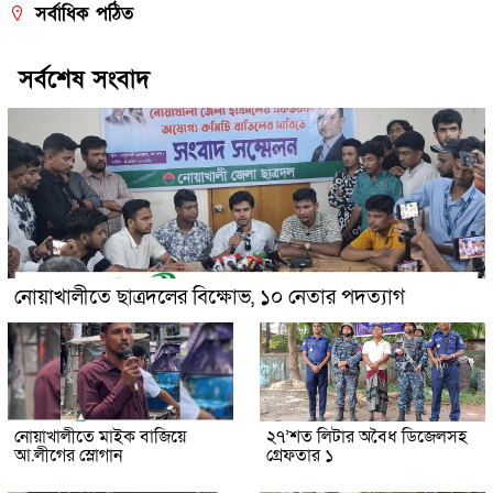
সর্বাধিক পঠিত
সর্বশেষ সংবাদ
নোয়াখালীতে ছাত্রদলের বিক্ষোভ, ১০ নেতার পদত্যাগ
নোয়াখালীতে মাইক বাজিয়ে
২৭’শত লিটার অবৈধ ডিজেলসহ
আ.লীগের স্লোগান
গ্রেফতার ১