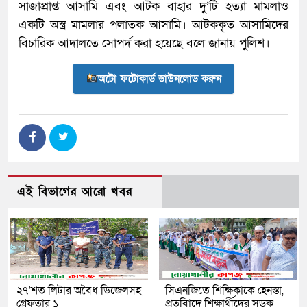
সাজাপ্রাপ্ত আসামি এবং আটক বাহার দু’টি হত্যা মামলাও
একটি অস্ত্র মামলার পলাতক আসামি। আটককৃত আসামিদের
বিচারিক আদালতে সোপর্দ করা হয়েছে বলে জানায় পুলিশ।
অটো ফটোকার্ড ডাউনলোড করুন
এই বিভাগের আরো খবর
২৭’শত লিটার অবৈধ ডিজেলসহ
সিএনজিতে শিক্ষিকাকে হেনস্তা,
গ্রেফতার ১
প্রতবিাদে শিক্ষার্থীদের সড়ক