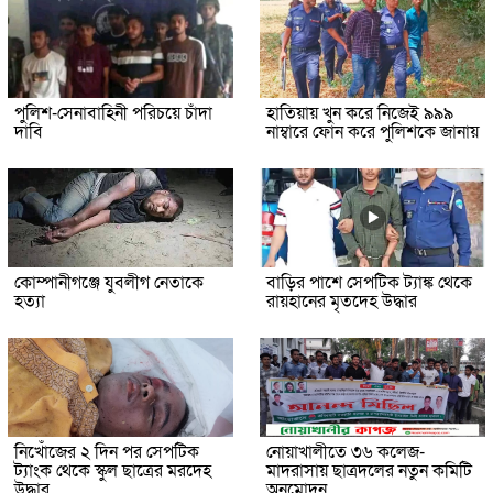
পুলিশ-সেনাবাহিনী পরিচয়ে চাঁদা
হাতিয়ায় খুন করে নিজেই ৯৯৯
দাবি
নাম্বারে ফোন করে পুলিশকে জানায়
কোম্পানীগঞ্জে যুবলীগ নেতাকে
বাড়ির পাশে সেপটিক ট্যাঙ্ক থেকে
হত্যা
রায়হানের মৃতদেহ উদ্ধার
নিখোঁজের ২ দিন পর সেপটিক
নোয়াখালীতে ৩৬ কলেজ-
ট্যাংক থেকে স্কুল ছাত্রের মরদেহ
মাদরাসায় ছাত্রদলের নতুন কমিটি
উদ্ধার
অনুমোদন