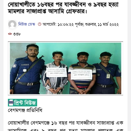
নোয়াখালীতে ১৬বছর পর যাবজ্জীবন ও ৯বছর হত্যা
মামলার সাজাপ্রাপ্ত আসামি গ্রেফতার।
নিউজ ডেস্ক
আপডেট: ১০:০৬:২২ পূর্বাহ্ন, শুক্রবার, ১১ মার্চ ২০২২
৩৩৮
বেগমগঞ্জ প্রতিনিধি
নোয়াখালীর বেগমগঞ্জে ১৬ বছর পর যাবজ্জীবন সাজাপ্রাপ্ত এক
আসামিকে এবং ৯ বছর পর হত্যা মামলার পলাতক এক