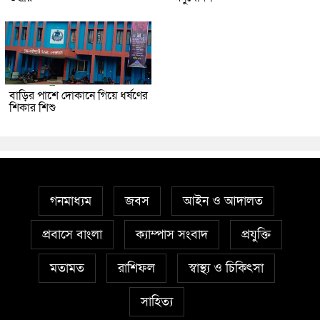
বাড়ির পাশে দোকানে গিয়ে ধর্ষণের
শিকার শিশু
গনমাধ্যম
জবস
আইন ও আদালত
প্রবাসে বাংলা
ক্যাম্পাস সংবাদ
প্রযুক্তি
মতামত
রাশিফল
স্বাস্থ্য ও চিকিৎসা
সাহিত্য