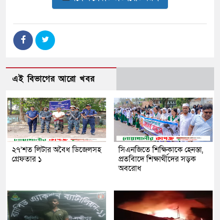
এই বিভাগের আরো খবর
২৭’শত লিটার অবৈধ ডিজেলসহ
সিএনজিতে শিক্ষিকাকে হেনস্তা,
গ্রেফতার ১
প্রতবিাদে শিক্ষার্থীদের সড়ক
অবরোধ