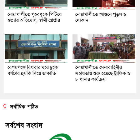
নোয়াখালীতে গৃহবধূকে পিটিয়ে
নোয়াখালীতে আগুনে পুড়ল ৬
হত্যার অভিযোগ, স্বামী গ্রেপ্তার
দোকান
বেগমগঞ্জে বিধবার ঘরে ঢুকে
নোয়াখালীতে সেনাবাহিনীর
ধর্ষণের হুমকি দিয়ে ডাকাতি
সহায়তায় শুরু হয়েছে ট্রাফিক ও
৮ থানার কার্যক্রম
সর্বাধিক পঠিত
সর্বশেষ সংবাদ