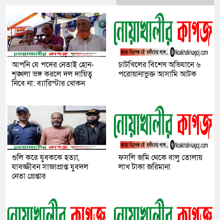
আপনি যে পদের নেতাই হোন-
চাটখিলের বিশেষ অভিযানে ৬
শৃঙ্খলা ভঙ্গ করলে দল দায়িত্ব
পরোয়ানাভুক্ত আসামি আটক
নিবে না: ব্যারিস্টার খোকন
গুলি করে যুবককে হত্যা,
ফসলি জমি থেকে বালু তোলায়
যাবজ্জীবন সাজাপ্রাপ্ত যুবদল
লাখ টাকা জরিমানা
নেতা গ্রেপ্তার