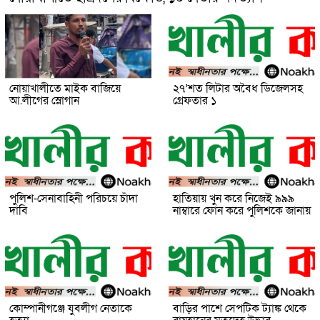
নোয়াখালীতে মাইক বাজিয়ে
২৭’শত লিটার অবৈধ ডিজেলসহ
আ.লীগের স্লোগান
গ্রেফতার ১
পুলিশ-সেনাবাহিনী পরিচয়ে চাঁদা
হাতিয়ায় খুন করে নিজেই ৯৯৯
দাবি
নাম্বারে ফোন করে পুলিশকে জানায়
কোম্পানীগঞ্জে যুবলীগ নেতাকে
বাড়ির পাশে সেপটিক ট্যাঙ্ক থেকে