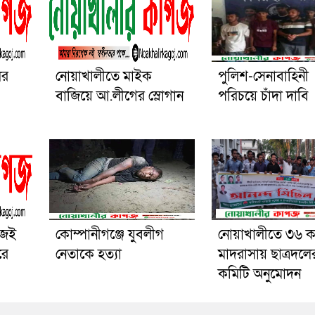
ের
নোয়াখালীতে মাইক
পুলিশ-সেনাবাহিনী
বাজিয়ে আ.লীগের স্লোগান
পরিচয়ে চাঁদা দাবি
িজেই
কোম্পানীগঞ্জে যুবলীগ
নোয়াখালীতে ৩৬ 
রে
নেতাকে হত্যা
মাদরাসায় ছাত্রদলে
কমিটি অনুমোদন