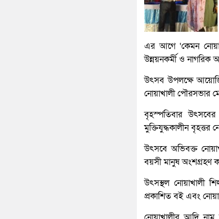
এর আগে ‘কেমন নোয়াখা
উন্নয়নকর্মী ও নাগরিক 
উৎসব উপলক্ষে আয়োজিত
নোয়াখালী পৌরসভার মে
বৃহস্পতিবার উৎসবের 
মুক্তিযুদ্ধকালীন বৃহত্ত
উৎসবে অভিবক্ত নোয়াখ
বয়সী মানুষ অংশগ্রহণ 
উৎসস্থল নোয়াখালী শিল
প্রকাশিত বই এবং নোয়াখা
নোয়াখালীর আদি নাম ভু