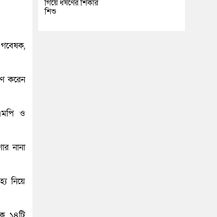
গিয়ে ধর্ষণের শিকার
শিশু
 গবেষক,
রণ করেন
 এমপি ও
ার নানা
হ্য নিয়ে
কে ১৪টি