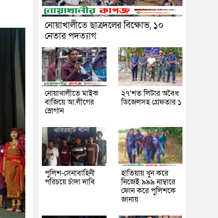
নোয়াখালীতে ছাত্রদলের বিক্ষোভ, ১০
নেতার পদত্যাগ
নোয়াখালীতে মাইক
২৭’শত লিটার অবৈধ
বাজিয়ে আ.লীগের
ডিজেলসহ গ্রেফতার ১
স্লোগান
পুলিশ-সেনাবাহিনী
হাতিয়ায় খুন করে
পরিচয়ে চাঁদা দাবি
নিজেই ৯৯৯ নাম্বারে
ফোন করে পুলিশকে
জানায়