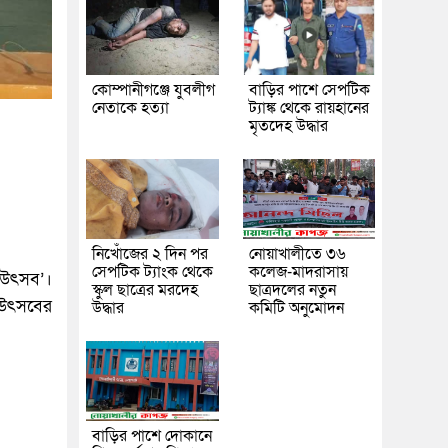
কোম্পানীগঞ্জে যুবলীগ
বাড়ির পাশে সেপটিক
নেতাকে হত্যা
ট্যাঙ্ক থেকে রায়হানের
মৃতদেহ উদ্ধার
নিখোঁজের ২ দিন পর
নোয়াখালীতে ৩৬
সেপটিক ট্যাংক থেকে
কলেজ-মাদরাসায়
 উৎসব’।
স্কুল ছাত্রের মরদেহ
ছাত্রদলের নতুন
 উৎসবের
উদ্ধার
কমিটি অনুমোদন
বাড়ির পাশে দোকানে