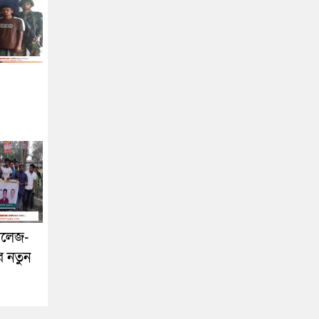
কলেজ-
র নতুন