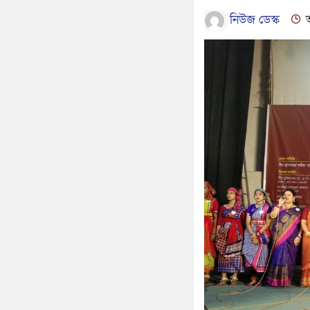
নিউজ ডেস্ক
আ