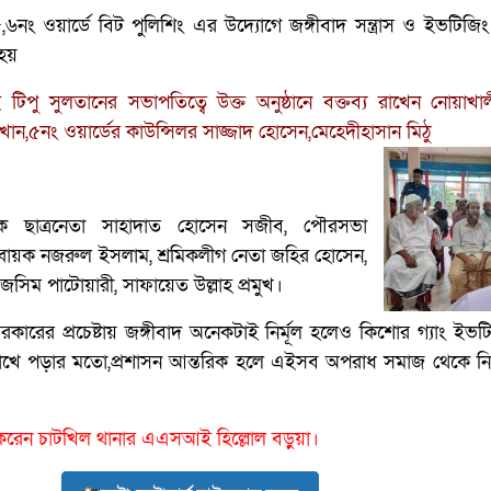
নং ওয়ার্ডে বিট পুলিশিং এর উদ্যোগে জঙ্গীবাদ সন্ত্রাস ও ইভটিজি
হয়
পু সুলতানের সভাপতিত্বে উক্ত অনুষ্ঠানে বক্তব্য রাখেন নোয়াখা
খান,৫নং ওয়ার্ডের কাউন্সিলর সাজ্জাদ হোসেন,মেহেদীহাসান মিঠু
েক ছাত্রনেতা সাহাদাত হোসেন সজীব, পৌরসভা
্বায়ক নজরুল ইসলাম, শ্রমিকলীগ নেতা জহির হোসেন,
জসিম পাটোয়ারী, সাফায়েত উল্লাহ প্রমুখ।
কারের প্রচেষ্টায় জঙ্গীবাদ অনেকটাই নির্মূল হলেও কিশোর গ্যাং ইভ
খে পড়ার মতো,প্রশাসন আন্তরিক হলে এইসব অপরাধ সমাজ থেকে নির্
া করেন চাটখিল থানার এএসআই হিল্লোল বড়ুয়া।