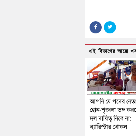
এই বিভাগের আরো খ
আপনি যে পদের নেত
হোন-শৃঙ্খলা ভঙ্গ কর
দল দায়িত্ব নিবে না:
ব্যারিস্টার খোকন