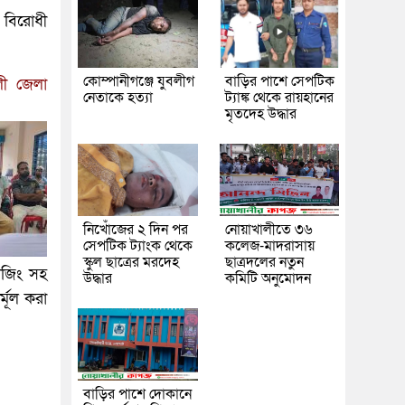
ং বিরোধী
কোম্পানীগঞ্জে যুবলীগ
বাড়ির পাশে সেপটিক
লী জেলা
নেতাকে হত্যা
ট্যাঙ্ক থেকে রায়হানের
মৃতদেহ উদ্ধার
নিখোঁজের ২ দিন পর
নোয়াখালীতে ৩৬
সেপটিক ট্যাংক থেকে
কলেজ-মাদরাসায়
স্কুল ছাত্রের মরদেহ
ছাত্রদলের নতুন
টিজিং সহ
উদ্ধার
কমিটি অনুমোদন
মূল করা
বাড়ির পাশে দোকানে