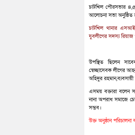
চাটখিল পৌরসভার ৪,৫,৬
আলোচনা সভা অনুষ্ঠিত 
চাটখিল থানার এসআই টি
যুবলীগের সদস্য রিয়াজ 
উপস্থিত ছিলেন সাব
স্বেচ্ছাসেবক লীগের আহ
অহিদুর রহমান,ব্যবসায়ী 
এসময় বক্তারা বলেন সর
নানা অপরাধ সমাজে চো
সম্ভব।
উক্ত অনুষ্ঠান পরিচালন