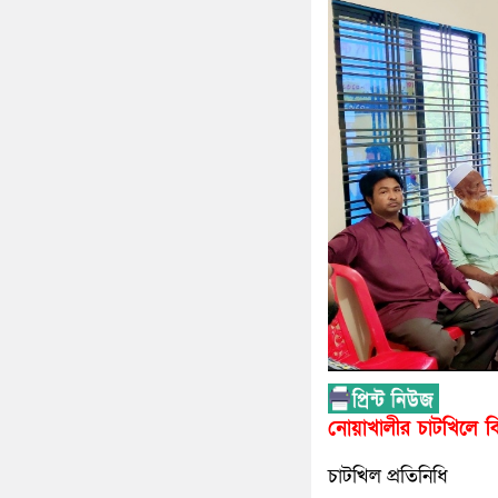
নোয়াখালীর চাটখিলে ব
চাটখিল প্রতিনিধি