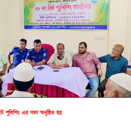
িট পুলিশিং এর সভা অনুষ্ঠিত হয়