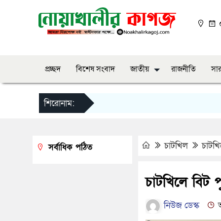
০
প্রচ্ছদ
বিশেষ সংবাদ
জাতীয়
রাজনীতি
সার
শিরোনাম:
চাটখিল
চাটখি
সর্বাধিক পঠিত
চাটখিলে বিট প
নিউজ ডেস্ক
আ