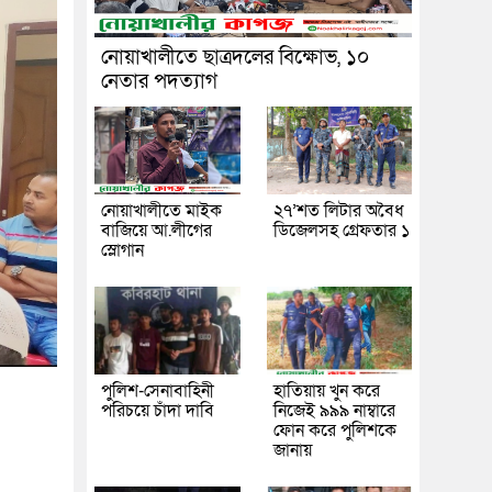
নোয়াখালীতে ছাত্রদলের বিক্ষোভ, ১০
নেতার পদত্যাগ
নোয়াখালীতে মাইক
২৭’শত লিটার অবৈধ
বাজিয়ে আ.লীগের
ডিজেলসহ গ্রেফতার ১
স্লোগান
পুলিশ-সেনাবাহিনী
হাতিয়ায় খুন করে
পরিচয়ে চাঁদা দাবি
নিজেই ৯৯৯ নাম্বারে
ফোন করে পুলিশকে
জানায়