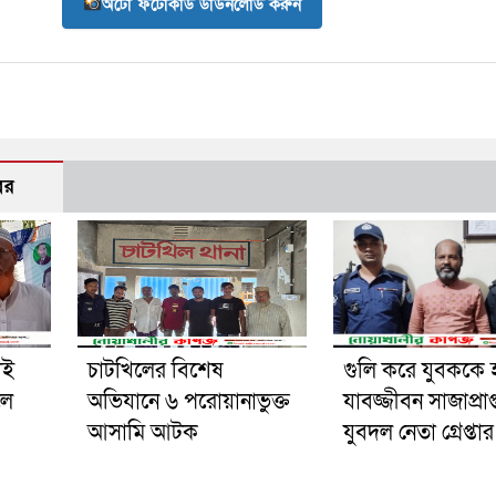
অটো ফটোকার্ড ডাউনলোড করুন
বর
াই
চাটখিলের বিশেষ
গুলি করে যুবককে হ
লে
অভিযানে ৬ পরোয়ানাভুক্ত
যাবজ্জীবন সাজাপ্রাপ্
আসামি আটক
যুবদল নেতা গ্রেপ্তার