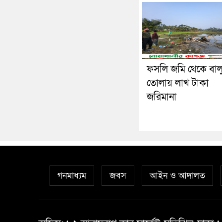
ফসলি জমি থেকে বাল
তোলায় লাখ টাকা
জরিমানা
গনমাধ্যম
জবস
আইন ও আদালত