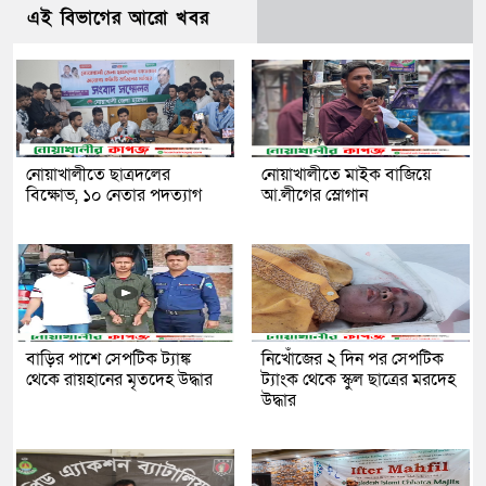
এই বিভাগের আরো খবর
নোয়াখালীতে ছাত্রদলের
নোয়াখালীতে মাইক বাজিয়ে
বিক্ষোভ, ১০ নেতার পদত্যাগ
আ.লীগের স্লোগান
বাড়ির পাশে সেপটিক ট্যাঙ্ক
নিখোঁজের ২ দিন পর সেপটিক
থেকে রায়হানের মৃতদেহ উদ্ধার
ট্যাংক থেকে স্কুল ছাত্রের মরদেহ
উদ্ধার