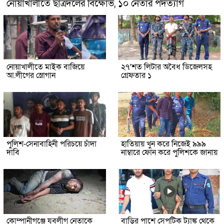
নোয়াখালীতে ছাত্রদলের বিক্ষোভ, ১০ নেতার পদত্যাগ
নোয়াখালীতে মাইক বাজিয়ে
২৭’শত লিটার অবৈধ ডিজেলসহ
আ.লীগের স্লোগান
গ্রেফতার ১
পুলিশ-সেনাবাহিনী পরিচয়ে চাঁদা
হাতিয়ায় খুন করে নিজেই ৯৯৯
দাবি
নাম্বারে ফোন করে পুলিশকে জানায়
কোম্পানীগঞ্জে যুবলীগ নেতাকে
বাড়ির পাশে সেপটিক ট্যাঙ্ক থেকে