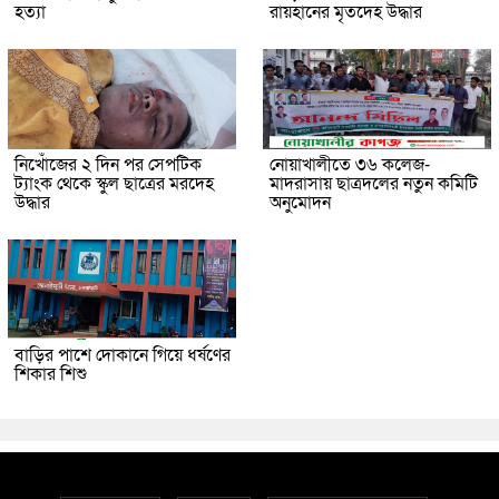
হত্যা
রায়হানের মৃতদেহ উদ্ধার
নিখোঁজের ২ দিন পর সেপটিক
নোয়াখালীতে ৩৬ কলেজ-
ট্যাংক থেকে স্কুল ছাত্রের মরদেহ
মাদরাসায় ছাত্রদলের নতুন কমিটি
উদ্ধার
অনুমোদন
বাড়ির পাশে দোকানে গিয়ে ধর্ষণের
শিকার শিশু