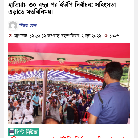
হাতিয়ায় ৩০ বছর পর ইউপি নির্বাচন: সহিংসতা
এড়াতে মতবিনিময়।
নিউজ ডেস্ক
আপডেট: ১২:৫২:১২ অপরাহ্ন, বৃহস্পতিবার, ২ জুন ২০২২
১০২৬