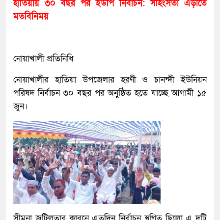
হাতিয়ায় ৩০ বছর পর ইউপি নির্বাচন: সহিংসতা এড়াতে
মতবিনিময়
নোয়াখালী প্রতিনিধি
নোয়াখালীর হাতিয়া উপজেলার হরণী ও চানন্দী ইউনিয়ন
পরিষদ নির্বাচন ৩০ বছর পর অনুষ্ঠিত হতে যাচ্ছে আগামী ১৫
জুন।
সীমনা জটিলতার কারনে এতদিন নির্বাচন স্থগিত ছিলো এ দুটি