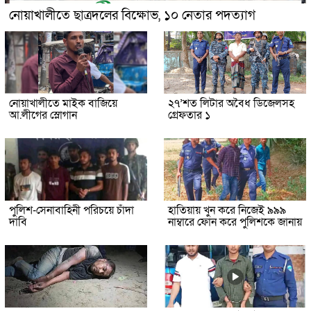
নোয়াখালীতে ছাত্রদলের বিক্ষোভ, ১০ নেতার পদত্যাগ
নোয়াখালীতে মাইক বাজিয়ে
২৭’শত লিটার অবৈধ ডিজেলসহ
আ.লীগের স্লোগান
গ্রেফতার ১
পুলিশ-সেনাবাহিনী পরিচয়ে চাঁদা
হাতিয়ায় খুন করে নিজেই ৯৯৯
দাবি
নাম্বারে ফোন করে পুলিশকে জানায়