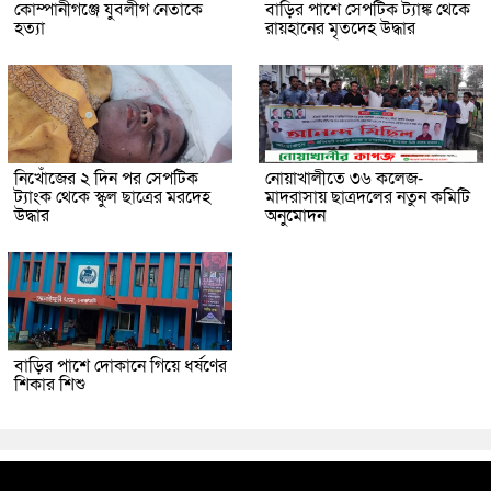
কোম্পানীগঞ্জে যুবলীগ নেতাকে
বাড়ির পাশে সেপটিক ট্যাঙ্ক থেকে
হত্যা
রায়হানের মৃতদেহ উদ্ধার
নিখোঁজের ২ দিন পর সেপটিক
নোয়াখালীতে ৩৬ কলেজ-
ট্যাংক থেকে স্কুল ছাত্রের মরদেহ
মাদরাসায় ছাত্রদলের নতুন কমিটি
উদ্ধার
অনুমোদন
বাড়ির পাশে দোকানে গিয়ে ধর্ষণের
শিকার শিশু