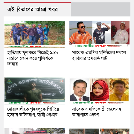
এই বিভাগের আরো খবর
হাতিয়ায় খুন করে নিজেই ৯৯৯
সাবেক এমপির ঘনিষ্ঠদের দখলে
নাম্বারে ফোন করে পুলিশকে
হাতিয়ার তমরদ্দি ঘাট
জানায়
নোয়াখালীতে গৃহবধূকে পিটিয়ে
সাবেক এমপিকে স্ত্রী ছেলেসহ
হত্যার অভিযোগ, স্বামী গ্রেপ্তার
কারাগারে প্রেরণ