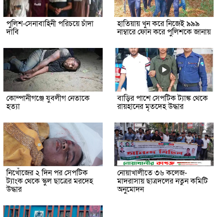
পুলিশ-সেনাবাহিনী পরিচয়ে চাঁদা
হাতিয়ায় খুন করে নিজেই ৯৯৯
দাবি
নাম্বারে ফোন করে পুলিশকে জানায়
কোম্পানীগঞ্জে যুবলীগ নেতাকে
বাড়ির পাশে সেপটিক ট্যাঙ্ক থেকে
হত্যা
রায়হানের মৃতদেহ উদ্ধার
নিখোঁজের ২ দিন পর সেপটিক
নোয়াখালীতে ৩৬ কলেজ-
ট্যাংক থেকে স্কুল ছাত্রের মরদেহ
মাদরাসায় ছাত্রদলের নতুন কমিটি
উদ্ধার
অনুমোদন