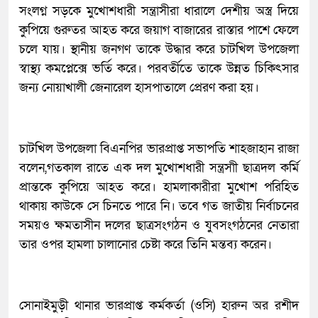
সংলগ্ন সড়কে মুখোশধারী সন্ত্রাসীরা ধারালে দেশীয় অস্ত্র দিয়ে
কুপিয়ে গুরুতর আহত করে জয়াগ বাজারের রাস্তার পাশে ফেলে
চলে যায়। স্থানীয় জনগণ তাকে উদ্ধার করে চাটখিল উপজেলা
স্বাস্থ্য কমপ্লেক্সে ভর্তি করে। পরবর্তীতে তাকে উন্নত চিকিৎসার
জন্য নোয়াখালী জেনারেল হাসপাতালে প্রেরণ করা হয়।
চাটখিল উপজেলা বিএনপির ভারপ্রাপ্ত সভাপতি শাহজাহান রাজা
বলেন,গতকাল রাতে এক দল মুখোশধারী সন্ত্রসাী ছাত্রদল কর্মি
প্রান্তকে কুপিয়ে আহত করে। হামলাকারীরা মুখোশ পরিহিত
থাকায় কাউকে সে চিনতে পারে নি। তবে গত জাতীয় নির্বাচনের
সময়ও ক্ষমতাসীন দলের ছাত্রসংগঠন ও যুবসংগঠনের নেতারা
তার ওপর হামলা চালানোর চেষ্টা করে তিনি মন্তব্য করেন।
সোনাইমুড়ী থানার ভারপ্রাপ্ত কর্মকর্তা (ওসি) হারুন অর রশীদ