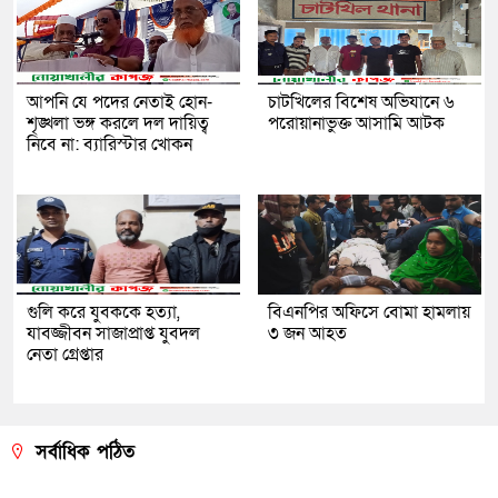
আপনি যে পদের নেতাই হোন-
চাটখিলের বিশেষ অভিযানে ৬
শৃঙ্খলা ভঙ্গ করলে দল দায়িত্ব
পরোয়ানাভুক্ত আসামি আটক
নিবে না: ব্যারিস্টার খোকন
গুলি করে যুবককে হত্যা,
বিএনপির অফিসে বোমা হামলায়
যাবজ্জীবন সাজাপ্রাপ্ত যুবদল
৩ জন আহত
নেতা গ্রেপ্তার
সর্বাধিক পঠিত