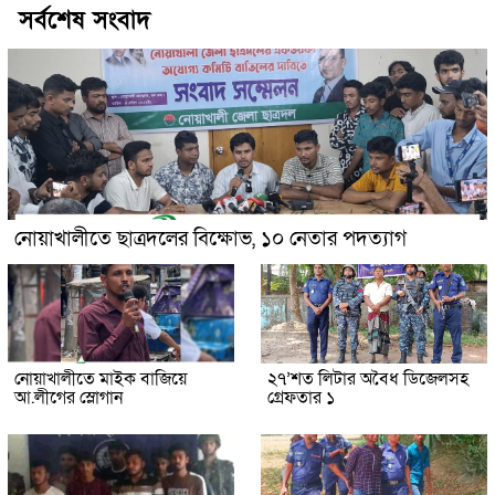
সর্বশেষ সংবাদ
নোয়াখালীতে ছাত্রদলের বিক্ষোভ, ১০ নেতার পদত্যাগ
নোয়াখালীতে মাইক বাজিয়ে
২৭’শত লিটার অবৈধ ডিজেলসহ
আ.লীগের স্লোগান
গ্রেফতার ১