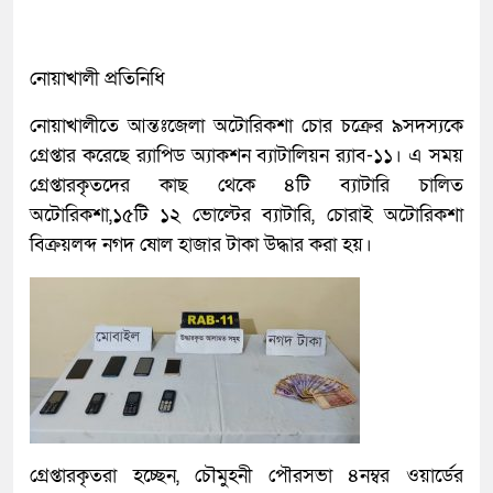
নোয়াখালী প্রতিনিধি
নোয়াখালীতে আন্তঃজেলা অটোরিকশা চোর চক্রের ৯সদস্যকে
গ্রেপ্তার করেছে র‌্যাপিড অ্যাকশন ব্যাটালিয়ন র‌্যাব-১১। এ সময়
গ্রেপ্তারকৃতদের কাছ থেকে ৪টি ব্যাটারি চালিত
অটোরিকশা,১৫টি ১২ ভোল্টের ব্যাটারি, চোরাই অটোরিকশা
বিক্রয়লব্দ নগদ ষোল হাজার টাকা উদ্ধার করা হয়।
গ্রেপ্তারকৃতরা হচ্ছেন, চৌমুহনী পৌরসভা ৪নম্বর ওয়ার্ডের