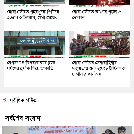
নোয়াখালীতে গৃহবধূকে পিটিয়ে
নোয়াখালীতে আগুনে পুড়ল ৬
হত্যার অভিযোগ, স্বামী গ্রেপ্তার
দোকান
বেগমগঞ্জে বিধবার ঘরে ঢুকে
নোয়াখালীতে সেনাবাহিনীর
ধর্ষণের হুমকি দিয়ে ডাকাতি
সহায়তায় শুরু হয়েছে ট্রাফিক ও
৮ থানার কার্যক্রম
সর্বাধিক পঠিত
সর্বশেষ সংবাদ