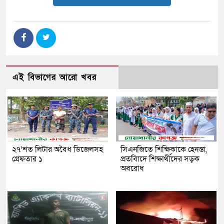
এই বিভাগের আরো খবর
২৭’শত লিটার অবৈধ ডিজেলসহ
সিএনজিতে শিক্ষিকাকে হেনস্তা,
গ্রেফতার ১
প্রতবিাদে শিক্ষার্থীদের সড়ক
অবরোধ