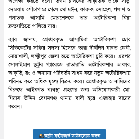
অপেক্ষা করতে বলে। তখন চালকের প্রাকৃতিক ডাকে সাড়া
দেওয়ায় শৌচাগারে গেলে মো.মঈন, ফারুক, সোহেল, পলাশ ও
পলাতক আসামি মোরশেদকে তার অটোরিকশা নিয়া
দ্রুতগতিতে পালিয়ে যায়।
র‌্যাব জানায়, গ্রেপ্তারকৃত আসামিরা অটোরিকশা চোর
সিন্ডিকেটের সক্রিয় সদস্য হিসেবে তারা দীর্ঘদিন যাবত ফেনী,
নোয়াখালী, লক্ষ্মীপুর জেলা হতে অটোরিকশা চুরি করে। এরপর
সোলাইমান ভুট্টুর গ্যারেজে রাতারাতি অটোরিকশার আকার,
আকৃতি, রং ও অন্যান্য পরিবর্তন সাধন করে নতুন অটোরিকশায়
পরিনত করে অধিক মূল্যে বিক্রয় করে। গ্রেপ্তারকৃত আসামিদের
বিরুদ্ধে আইনগত ব্যবস্থা গ্রহণের জন্য অভিযোগকারী মো.
গিয়াস উদ্দিন বেগমগঞ্জ থানায় বাদী হয়ে এজাহার দায়ের
করেন।
অটো ফটোকার্ড ডাউনলোড করুন