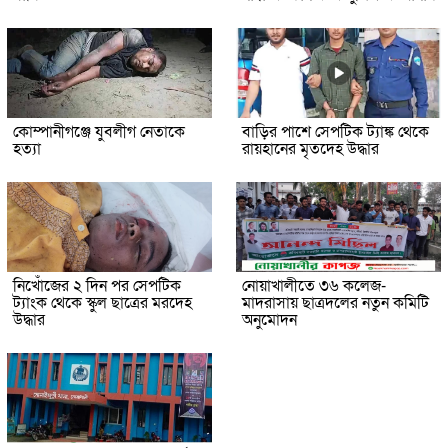
কোম্পানীগঞ্জে যুবলীগ নেতাকে
বাড়ির পাশে সেপটিক ট্যাঙ্ক থেকে
হত্যা
রায়হানের মৃতদেহ উদ্ধার
নিখোঁজের ২ দিন পর সেপটিক
নোয়াখালীতে ৩৬ কলেজ-
ট্যাংক থেকে স্কুল ছাত্রের মরদেহ
মাদরাসায় ছাত্রদলের নতুন কমিটি
উদ্ধার
অনুমোদন