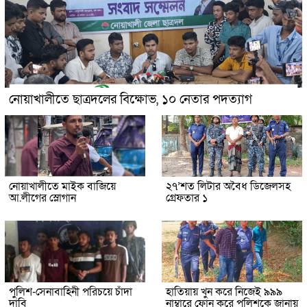
নোয়াখালীতে ছাত্রদলের বিক্ষোভ, ১০ নেতার পদত্যাগ
নোয়াখালীতে মাইক বাজিয়ে
২৭’শত লিটার অবৈধ ডিজেলসহ
আ.লীগের স্লোগান
গ্রেফতার ১
পুলিশ-সেনাবাহিনী পরিচয়ে চাঁদা
হাতিয়ায় খুন করে নিজেই ৯৯৯
দাবি
নাম্বারে ফোন করে পুলিশকে জানায়