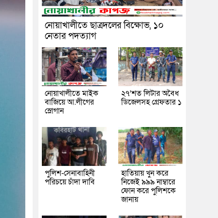
নোয়াখালীতে ছাত্রদলের বিক্ষোভ, ১০
নেতার পদত্যাগ
নোয়াখালীতে মাইক
২৭’শত লিটার অবৈধ
বাজিয়ে আ.লীগের
ডিজেলসহ গ্রেফতার ১
স্লোগান
পুলিশ-সেনাবাহিনী
হাতিয়ায় খুন করে
পরিচয়ে চাঁদা দাবি
নিজেই ৯৯৯ নাম্বারে
ফোন করে পুলিশকে
জানায়