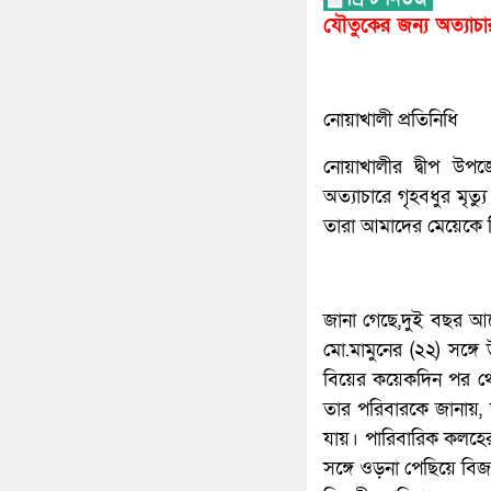
যৌতুকের জন্য অত্যাচা
নোয়াখালী প্রতিনিধি
নোয়াখালীর দ্বীপ উপজ
অত্যাচারে গৃহবধুর মৃ
তারা আমাদের মেয়েকে 
জানা গেছে,দুই বছর আগ
মো.মামুনের (২২) সঙ্গ
বিয়ের কয়েকদিন পর থেক
তার পরিবারকে জানায়,
যায়। পারিবারিক কলহে
সঙ্গে ওড়না পেছিয়ে বিজল