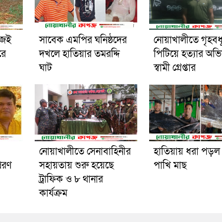
িজেই
সাবেক এমপির ঘনিষ্ঠদের
নোয়াখালীতে গৃহবধ
রে
দখলে হাতিয়ার তমরদ্দি
পিটিয়ে হত্যার অভ
ঘাট
স্বামী গ্রেপ্তার
নোয়াখালীতে সেনাবাহিনীর
হাতিয়ায় ধরা পড়ল
েরণ
সহায়তায় শুরু হয়েছে
পাখি মাছ
ট্রাফিক ও ৮ থানার
কার্যক্রম