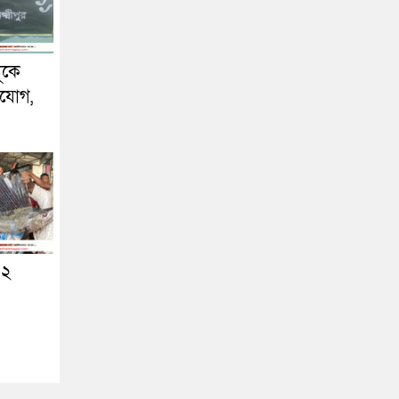
ূকে
িযোগ,
 ২