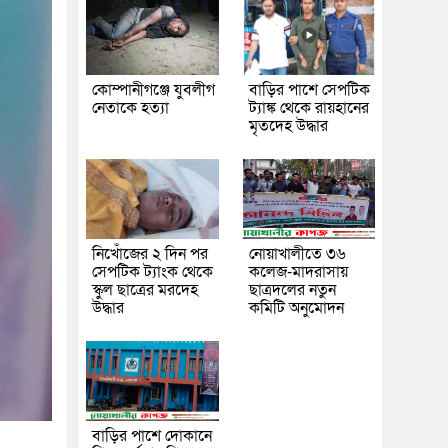
কোম্পানীগঞ্জে যুবলীগ
বাড়ির পাশে সেপটিক
নেতাকে হত্যা
ট্যাঙ্ক থেকে রায়হানের
মৃতদেহ উদ্ধার
নিখোঁজের ২ দিন পর
নোয়াখালীতে ৩৬
সেপটিক ট্যাংক থেকে
কলেজ-মাদরাসায়
স্কুল ছাত্রের মরদেহ
ছাত্রদলের নতুন
উদ্ধার
কমিটি অনুমোদন
বাড়ির পাশে দোকানে