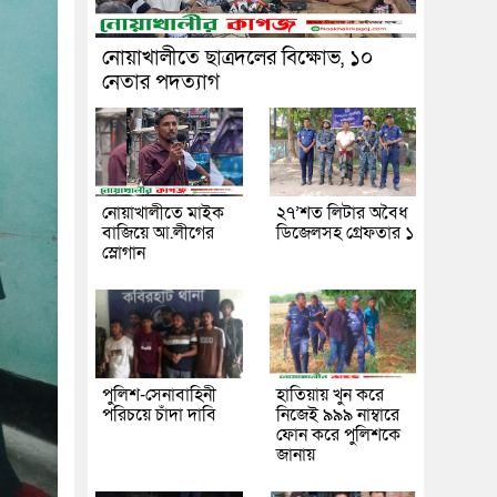
নোয়াখালীতে ছাত্রদলের বিক্ষোভ, ১০
নেতার পদত্যাগ
নোয়াখালীতে মাইক
২৭’শত লিটার অবৈধ
বাজিয়ে আ.লীগের
ডিজেলসহ গ্রেফতার ১
স্লোগান
পুলিশ-সেনাবাহিনী
হাতিয়ায় খুন করে
পরিচয়ে চাঁদা দাবি
নিজেই ৯৯৯ নাম্বারে
ফোন করে পুলিশকে
জানায়