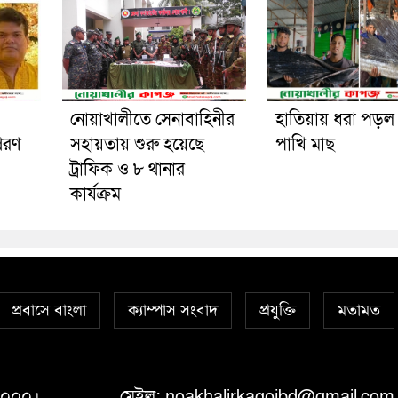
নোয়াখালীতে সেনাবাহিনীর
হাতিয়ায় ধরা পড়ল
েরণ
সহায়তায় শুরু হয়েছে
পাখি মাছ
ট্রাফিক ও ৮ থানার
কার্যক্রম
প্রবাসে বাংলা
ক্যাম্পাস সংবাদ
প্রযুক্তি
মতামত
 ১০০০।
মেইল: noakhalirkagojbd@gmail.com