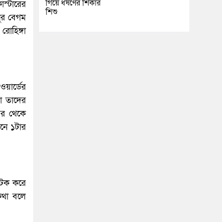
গিয়ে ধর্ষণের শিকার
াস্টারের
শিশু
নুর বেগম
রোহিঙ্গা
ওয়ার্ডের
া তাদের
চর থেকে
নে ১টার
আটক করে
 কথা বলে