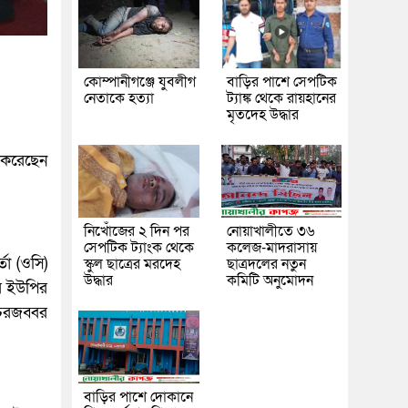
কোম্পানীগঞ্জে যুবলীগ
বাড়ির পাশে সেপটিক
নেতাকে হত্যা
ট্যাঙ্ক থেকে রায়হানের
মৃতদেহ উদ্ধার
 করেছেন
নিখোঁজের ২ দিন পর
নোয়াখালীতে ৩৬
সেপটিক ট্যাংক থেকে
কলেজ-মাদরাসায়
তা (ওসি)
স্কুল ছাত্রের মরদেহ
ছাত্রদলের নতুন
উদ্ধার
কমিটি অনুমোদন
র ইউপির
চরজব্বর
বাড়ির পাশে দোকানে