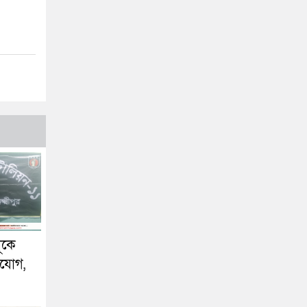
ূকে
িযোগ,