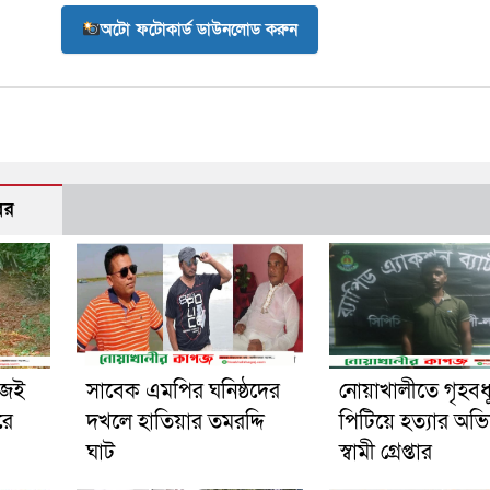
অটো ফটোকার্ড ডাউনলোড করুন
বর
িজেই
সাবেক এমপির ঘনিষ্ঠদের
নোয়াখালীতে গৃহবধ
রে
দখলে হাতিয়ার তমরদ্দি
পিটিয়ে হত্যার অভ
ঘাট
স্বামী গ্রেপ্তার