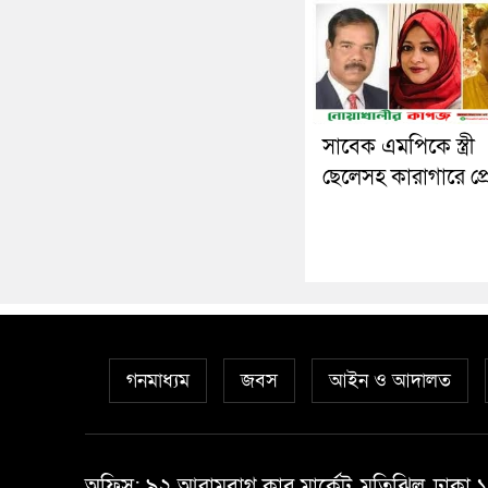
সাবেক এমপিকে স্ত্রী
ছেলেসহ কারাগারে প্র
গনমাধ্যম
জবস
আইন ও আদালত
অফিস: ৯২ আরামবাগ ক্লাব মার্কেট, মতিঝিল, ঢাকা