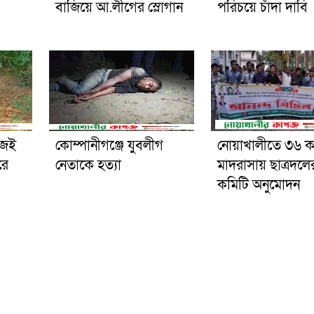
বাজিয়ে আ.লীগের স্লোগান
পরিচয়ে চাঁদা দাবি
িজেই
কোম্পানীগঞ্জে যুবলীগ
নোয়াখালীতে ৩৬ 
রে
নেতাকে হত্যা
মাদরাসায় ছাত্রদলে
কমিটি অনুমোদন
 ১০০০।
মেইল: noakhalirkagojbd@gmail.com