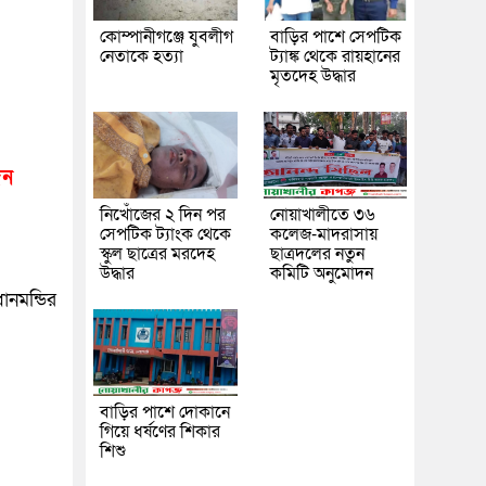
কোম্পানীগঞ্জে যুবলীগ
বাড়ির পাশে সেপটিক
নেতাকে হত্যা
ট্যাঙ্ক থেকে রায়হানের
মৃতদেহ উদ্ধার
িন
নিখোঁজের ২ দিন পর
নোয়াখালীতে ৩৬
সেপটিক ট্যাংক থেকে
কলেজ-মাদরাসায়
স্কুল ছাত্রের মরদেহ
ছাত্রদলের নতুন
উদ্ধার
কমিটি অনুমোদন
নমন্ডির
বাড়ির পাশে দোকানে
গিয়ে ধর্ষণের শিকার
শিশু