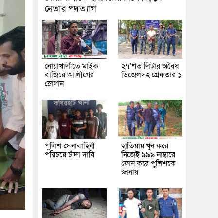
নেতার পদত্যাগ
নোয়াখালীতে মাইক
২৭’শত লিটার অবৈধ
বাজিয়ে আ.লীগের
ডিজেলসহ গ্রেফতার ১
স্লোগান
পুলিশ-সেনাবাহিনী
হাতিয়ায় খুন করে
পরিচয়ে চাঁদা দাবি
নিজেই ৯৯৯ নাম্বারে
ফোন করে পুলিশকে
জানায়