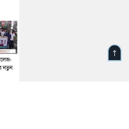
কলেজ-
র নতুন