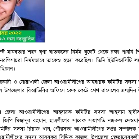
মানবতার শত্রু ঘৃণ্য ঘাতকদের নির্মম বুলেট থেকে রক্ষা পাননি শ
গে নরপিশাচরা নির্মমভাবে তাকেও হত্যা করেছিল। তিনি ইউনিভার্সিটি ল্
্র ছিলেন।
িগত সহকারী ও নোয়াখালী জেলা আওয়ামীলীগের আহ্বায়ক কমিটির সদস্য জ
খিল উপজেলার বিআডিবির অফিসে কেক কেটে শেখ রাসেলের জন্মদিন
ন জেলা আওয়ামীলীগের আহ্বায়ক কমিটির সদস্য আহসান হাবী
ন ভিপি মিজানুর রহমান, ছাত্রলীগের সাবেক সভাপতি নজরুল দেওয়া
িটির সদস্য রিয়াজ খান, পৌরসভা আওয়ামীলীগের দপ্তর সম্পাদক 
ামীলীগের সদস্য আবুবকর সিদ্দিক কাজল, উপজেলা স্বেচ্ছাসেবকলীগে