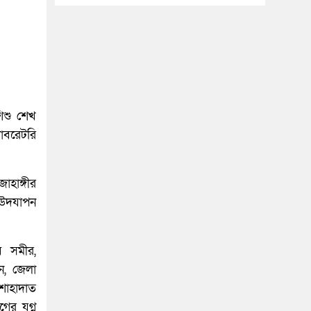
িশু শেখ
যাবরেটরি
াহাঙ্গীর
 উদযাপন
ব সমীর,
ন, জেলা
শাহাদাত
র যুগ্ন