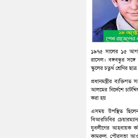
১৯৭৫ সালের ১৫ আগস্ট 
রাসেল। বঙ্গবন্ধুর সঙ্
স্কুলের চতুর্থ শ্রেণির ছাত
প্রধানমন্ত্রীর ব্যক্ত
আলমের নির্দেশে চাট
করা হয়
এসময় উপস্থিত ছিলে
বিআরডিবির চেয়ারম্যা
যুবলীগের আহবায়ক কম
কামরুল, পৌরসভা আওয়