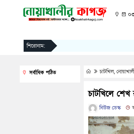
০৩:
শিরোনাম:
চাটখিল
,
নোয়াখাল
সর্বাধিক পঠিত
চাটখিলে শেখ 
নিউজ ডেস্ক
আ