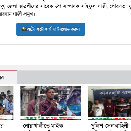
ু, জেলা ছাত্রলীগের সাবেক উপ সম্পাদক সাইফুল গাজী, পৌরসভা য
রায়হান গাজী প্রমুখ।
অটো ফটোকার্ড ডাউনলোড করুন
বর
ের
নোয়াখালীতে মাইক
পুলিশ-সেনাবাহিনী