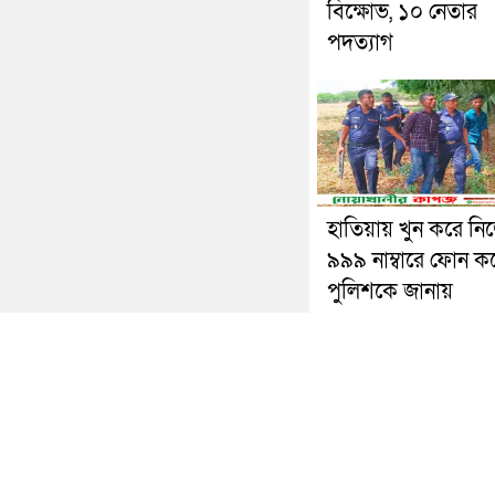
বিক্ষোভ, ১০ নেতার
পদত্যাগ
হাতিয়ায় খুন করে ন
৯৯৯ নাম্বারে ফোন ক
পুলিশকে জানায়
অফিস: ৯২ আরামবাগ ক্লাব মার্কেট, মতিঝিল, ঢাকা