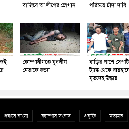
বাজিয়ে আ.লীগের স্লোগান
পরিচয়ে চাঁদা দাবি
িজেই
কোম্পানীগঞ্জে যুবলীগ
বাড়ির পাশে সেপট
রে
নেতাকে হত্যা
ট্যাঙ্ক থেকে রায়হান
মৃতদেহ উদ্ধার
প্রবাসে বাংলা
ক্যাম্পাস সংবাদ
প্রযুক্তি
মতামত