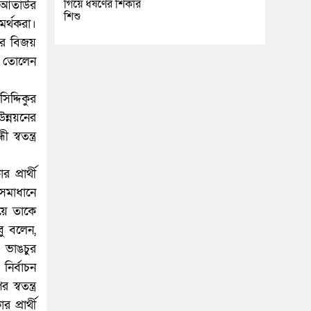
গিয়ে ধর্ষণের শিকার
ট আতাউর
শিশু
মর্থকরা।
ার বিজয়
ি তোলেন
দ্দিকুর
ন্নয়নের
্বতন্ত্র
্রার্থী
সমাধানে
য়ে তাকে
াবু বলেন,
 ভাঙচুর
নির্বাচন
্বতন্ত্র
প্রার্থী