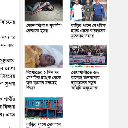
্বাচনের
কোম্পানীগঞ্জে যুবলীগ
বাড়ির পাশে সেপটিক
নেতাকে হত্যা
ট্যাঙ্ক থেকে রায়হানের
মৃতদেহ উদ্ধার
 সদস্য ও
ের মন জয়
্ঠুভাবে
েন জেলা
নিখোঁজের ২ দিন পর
নোয়াখালীতে ৩৬
োটারদের
সেপটিক ট্যাংক থেকে
কলেজ-মাদরাসায়
স্কুল ছাত্রের মরদেহ
ছাত্রদলের নতুন
িশ সুপার
উদ্ধার
কমিটি অনুমোদন
্রার্থীর
 ফিঙ্গার
ছেন। এতে
বাড়ির পাশে দোকানে