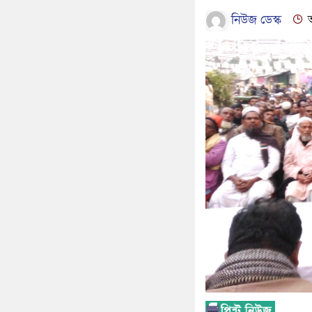
নিউজ ডেস্ক
আ