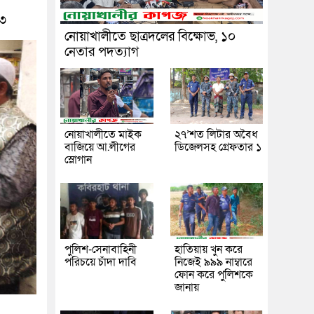
৩
নোয়াখালীতে ছাত্রদলের বিক্ষোভ, ১০
নেতার পদত্যাগ
নোয়াখালীতে মাইক
২৭’শত লিটার অবৈধ
বাজিয়ে আ.লীগের
ডিজেলসহ গ্রেফতার ১
স্লোগান
পুলিশ-সেনাবাহিনী
হাতিয়ায় খুন করে
পরিচয়ে চাঁদা দাবি
নিজেই ৯৯৯ নাম্বারে
ফোন করে পুলিশকে
জানায়