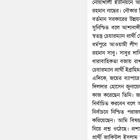
নোয়াখালী ইউনিয়নে আও
রহমান নাছের। নৌকার বিজ
বর্তমান সরকারের উন্
সুনিশ্চিত বলে আশাব
স্বতন্ত্র চেয়ারম্যান প্
ধর্মপুরে আওয়ামী লীগ 
রহমান সাবু। সাবুর দা
ধারাবাহিকতা বজায় রাখ
চেয়ারম্যান প্রার্থী ইব্র
এদিকে, জয়ের ব্যাপার
দিলদার হোসেন জুনায়ে
কাজ করেছেন তিনি। জ
নির্বাচিত করবেন বলে আশা
নির্বাচনে নিশ্চিত প
করিয়েছেন। আমি বিষয়টি
নিয়ে প্রশ্ন ওঠেছে। প্রশ
প্রার্থী জাকিউল ইসলাম 