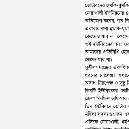
ভোটারদের হুমকি-ধুমকি দি
নোয়াখালী ইউনিয়নের ৪
অভিযোগ করেন, গত নির্
এবারও নানা হুমকি-ধুমকি
কেন্দ্রেও যাব না। কেন্
ওই ইউনিয়নের ৭নং ওয়ার
আমাদের প্রতিনিধি হ
কেন্দ্রে যাব না।
সুশীলসমাজের একাধিক 
ধরনের চ্যালেঞ্জ। এখ
অবাধ, নিরপেক্ষ ও সুষ্ঠ
তিনটি ইউনিয়নের ভোট অব
জেলা নির্বাচন অফিসার
তিন ইউনিয়নে ভোটার সংখ
মহিলা সদস্য ৬০জন এব
এদিকে নোয়াখালী, ধর্মপ