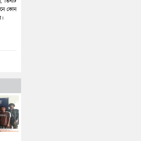
, তিনটি
াচনে কোন
ে।