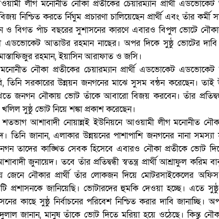
য়ামী লীগ মনোনীত নৌকা প্রতীকের চেয়ারম্যান প্রার্থী এডভোকে
য় নিশ্চিত করতে র্নিঘুম প্রচারণা চালিয়েছেন প্রার্থী এবং তাঁর কর্মী স
নয়ন ও বিগত পাঁচ বছরের সুশাসনের কারণে এবারও বিপুল ভোটে নৌক
াদী এডভোকেট আতাউর রহমান নাছের। অপর দিকে সুষ্ঠু ভোটের দাব
রার্থী মোস্তাফিজুর রহমান, ইয়াসিন আরাফাত ও জসি।
মনোনীত নৌকা প্রতীকের চেয়ারম্যান প্রার্থী এডভোকেট এডভোকেট সি
বি, তিনি সরকারের উন্নয়ন জনগনের মাঝে সুসম বন্ঠন করেছেন। তাই উ
তে জনগন নৌকায় ভোট তাঁকে আবারো বিজয় করবেন। তাঁর প্রতিদ্বন্ধী স
াহিম খলিল সুষ্ঠু ভোট নিয়ে শঙ্কা প্রকাশ করেছেন।
ে শতভাগ আশাবাদী নোয়ান্নই ইউনিয়নে আওয়ামী লীগ মনোনীত নৌকার প
দ। তিনি জানান, এলাকার উন্নয়নের পাশাপাশি জনগনের নানা সমস্যা 
নগন তাদের কাঙ্খিত সেবক হিসেবে এবারও নৌকা প্রতীকে ভোট দি
বাদী জুনায়েদ। তবে তাঁর প্রতিদ্বন্ধী স্বতন্ত্র প্রার্থী আশ্রাফুল করিম ব
রাজয় জেনে নৌকার প্রার্থী তাঁর লোকজন দিয়ে মোটরসাইকেলের অফিস
 প্রশাসনকে জানিয়েছি। ভোটারদের হুমকি দেওয়া হচ্ছে। এতে সুষ্ঠু 
াসনের কাছে সুষ্ঠু নির্বাচনের পরিবেশ নিশ্চিত করার দাবি জানাচ্ছি। অপর স
দুলাল জানান, মানুষ তাঁকে ভোট দিতে মরিয়া হয়ে ওঠেছে। কিন্তু নৌকার 