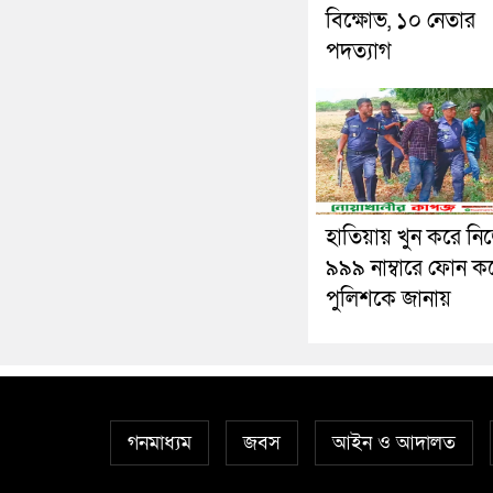
বিক্ষোভ, ১০ নেতার
পদত্যাগ
হাতিয়ায় খুন করে ন
৯৯৯ নাম্বারে ফোন ক
পুলিশকে জানায়
গনমাধ্যম
জবস
আইন ও আদালত