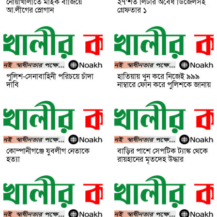
নোয়াখালীতে মাইক বাজিয়ে
২৭’শত লিটার অবৈধ ডিজেলসহ
আ.লীগের স্লোগান
গ্রেফতার ১
পুলিশ-সেনাবাহিনী পরিচয়ে চাঁদা
হাতিয়ায় খুন করে নিজেই ৯৯৯
দাবি
নাম্বারে ফোন করে পুলিশকে জানায়
কোম্পানীগঞ্জে যুবলীগ নেতাকে
বাড়ির পাশে সেপটিক ট্যাঙ্ক থেকে
হত্যা
রায়হানের মৃতদেহ উদ্ধার