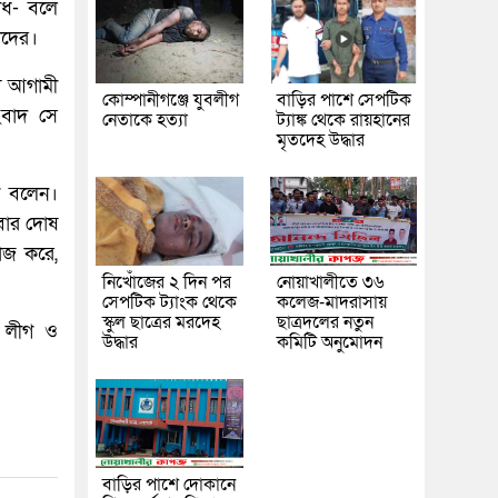
াধ- বলে
াদের।
্য আগামী
কোম্পানীগঞ্জে যুবলীগ
বাড়ির পাশে সেপটিক
সংবাদ সে
নেতাকে হত্যা
ট্যাঙ্ক থেকে রায়হানের
মৃতদেহ উদ্ধার
া বলেন।
বার দোষ
াজ করে,
নিখোঁজের ২ দিন পর
নোয়াখালীতে ৩৬
সেপটিক ট্যাংক থেকে
কলেজ-মাদরাসায়
স্কুল ছাত্রের মরদেহ
ছাত্রদলের নতুন
ী লীগ ও
উদ্ধার
কমিটি অনুমোদন
বাড়ির পাশে দোকানে