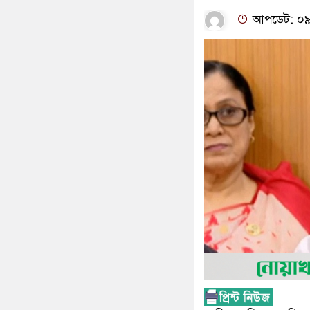
আপডেট: ০৯:১৪