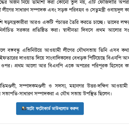
তিযুদ্ধের অর্জন নিয়ে তামাশা করা কোনো ভুল নয়, এটি ফৌজদারি অপর
ী লীগের সাধারণ সম্পাদক এবং সড়ক পরিবহন ও সেতুমন্ত্রী ওবায়দুল ক
ি ষড়যন্ত্রকারীরা আরও একটি পঁচাত্তর তৈরি করতে চাচ্ছে। তাদের লক্ষ
অনির্বাচিত সরকার প্রতিষ্ঠিত করা। স্বাধীনতা দিবসে প্রথম আলোর 
কালে বঙ্গবন্ধু এভিনিউয়ে আওয়ামী লীগের যৌথসভায় তিনি এসব কথ
 ইফতারের দাওয়াত দিয়ে সাংবাদিকদের বেধড়ক পিটিয়েছে বিএনপি আ
 ওপর। প্রথম আলো আর বিএনপি একে অপরের পরিপূরক হিসেবে ক
মণ্ডলী, সম্পাদকমণ্ডলী ও সদস্য, মহানগর উত্তর-দক্ষিণ আওয়াম
 সভাপতি-সাধারণ সম্পাদকরা এ যৌথ সভায় উপস্থিত ছিলেন।
অটো ফটোকার্ড ডাউনলোড করুন