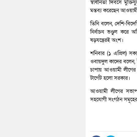
স্বাধীনতা দিবসে মুক্
মন্তব্য করেছেন আওয়াম
তিনি বলেন, দেশি-বিদেশ
নির্বাচন ভণ্ডুল করে 
ষড়যন্ত্রেরই অংশ।
শনিবার (১ এপ্রিল) স
ওবায়দুল কাদের বলেন,
চাপায় আওয়ামী লীগের
টার্গেট হলো সরকার।
আওয়ামী লীগের সভাপতি
সহযোগী সংগঠন সমূহের