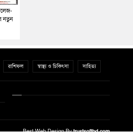
কলেজ-
র নতুন
রাশিফল
স্বাস্থ্য ও চিকিৎসা
সাহিত্য
Best Web Design By
trustsoftbd.com