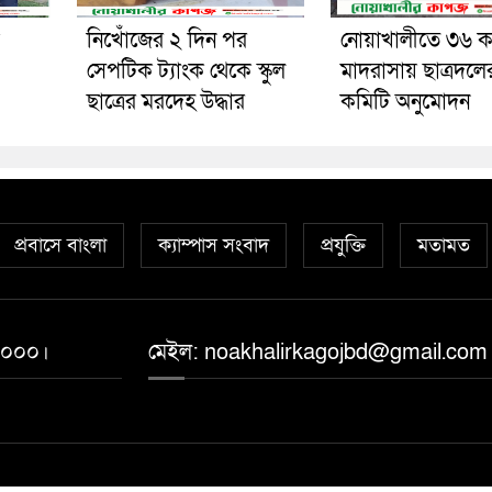
নিখোঁজের ২ দিন পর
নোয়াখালীতে ৩৬ 
সেপটিক ট্যাংক থেকে স্কুল
মাদরাসায় ছাত্রদলে
ছাত্রের মরদেহ উদ্ধার
কমিটি অনুমোদন
প্রবাসে বাংলা
ক্যাম্পাস সংবাদ
প্রযুক্তি
মতামত
 ১০০০।
মেইল: noakhalirkagojbd@gmail.com