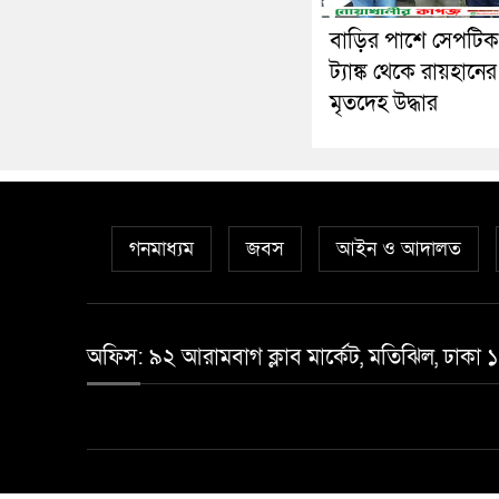
বাড়ির পাশে সেপটিক
ট্যাঙ্ক থেকে রায়হানের
মৃতদেহ উদ্ধার
গনমাধ্যম
জবস
আইন ও আদালত
অফিস: ৯২ আরামবাগ ক্লাব মার্কেট, মতিঝিল, ঢাকা