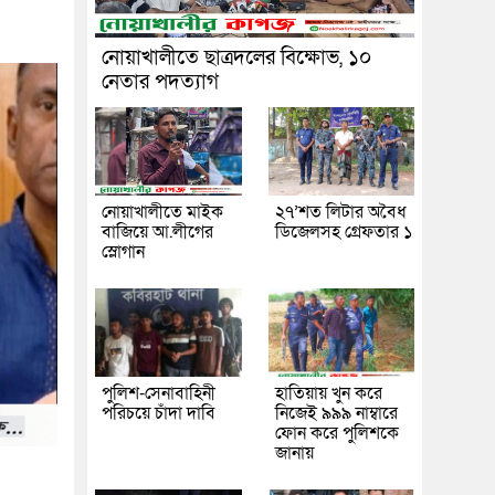
নোয়াখালীতে ছাত্রদলের বিক্ষোভ, ১০
নেতার পদত্যাগ
নোয়াখালীতে মাইক
২৭’শত লিটার অবৈধ
বাজিয়ে আ.লীগের
ডিজেলসহ গ্রেফতার ১
স্লোগান
পুলিশ-সেনাবাহিনী
হাতিয়ায় খুন করে
পরিচয়ে চাঁদা দাবি
নিজেই ৯৯৯ নাম্বারে
ফোন করে পুলিশকে
জানায়