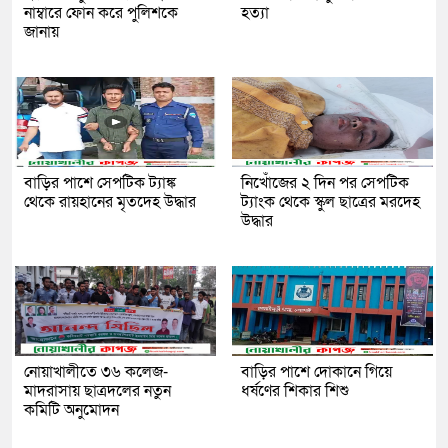
নাম্বারে ফোন করে পুলিশকে
হত্যা
জানায়
বাড়ির পাশে সেপটিক ট্যাঙ্ক
নিখোঁজের ২ দিন পর সেপটিক
থেকে রায়হানের মৃতদেহ উদ্ধার
ট্যাংক থেকে স্কুল ছাত্রের মরদেহ
উদ্ধার
নোয়াখালীতে ৩৬ কলেজ-
বাড়ির পাশে দোকানে গিয়ে
মাদরাসায় ছাত্রদলের নতুন
ধর্ষণের শিকার শিশু
কমিটি অনুমোদন