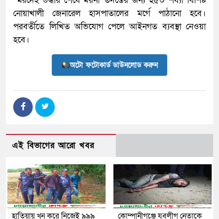
মরদেহ উদ্ধার শেষে ময়না তদন্তের জন্য ২৫০ শয্যা বিশিষ্ট
নোয়াখালী জেনারেল হাসপাতালের মর্গে পাঠানো হবে।
পরবর্তীতে লিখিত অভিযোগ পেলে আইনগত ব্যবস্থা নেওয়া
হবে।
অটো ফটোকার্ড ডাউনলোড করুন
এই বিভাগের আরো খবর
হাতিয়ায় খুন করে নিজেই ৯৯৯
কোম্পানীগঞ্জে যুবলীগ নেতাকে