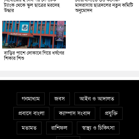
নিখোঁজের ২ দিন পর সেপটিক
নোয়াখালীতে ৩৬ কলেজ-
ট্যাংক থেকে স্কুল ছাত্রের মরদেহ
মাদরাসায় ছাত্রদলের নতুন কমিটি
উদ্ধার
অনুমোদন
বাড়ির পাশে দোকানে গিয়ে ধর্ষণের
শিকার শিশু
গনমাধ্যম
জবস
আইন ও আদালত
প্রবাসে বাংলা
ক্যাম্পাস সংবাদ
প্রযুক্তি
মতামত
রাশিফল
স্বাস্থ্য ও চিকিৎসা