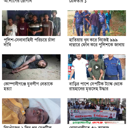
আ.লীগের স্লোগান
গ্রেফতার ১
পুলিশ-সেনাবাহিনী পরিচয়ে চাঁদা
হাতিয়ায় খুন করে নিজেই ৯৯৯
দাবি
নাম্বারে ফোন করে পুলিশকে জানায়
কোম্পানীগঞ্জে যুবলীগ নেতাকে
বাড়ির পাশে সেপটিক ট্যাঙ্ক থেকে
হত্যা
রায়হানের মৃতদেহ উদ্ধার