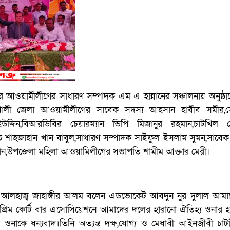
 আওয়ামীলীগের সাধারণ সম্পাদক এম এ হান্নানের সঞ্চালনায় অনুষ্
াখালী জেলা আওয়ামীলীগের সাবেক সদস্য আহসান হাবীব সমীর,স
উদ্দিন,বিআরডিবির চেয়ারম্যান ভিপি মিজানুর রহমান,চাটখিল
শাহজাহান খান বাবুল,সাধারণ সম্পাদক সাইফুল ইসলাম সুমন,সাবেক কে
খান,উপজেলা মহিলা আওয়ামিলীগের সভাপতি শামীম আক্তার মেরী।
্যে আলহাজ্ব জাহাঙ্গীর আলম বলেন এডভোকেট আবদুন নুর দুলাল আম
্রিম কোর্ট বার এসোসিয়েশনে আমাদের দলের হারানো ঐতিহ্য ওনার হা
ওনাকে ধন্যবাদ।তিনি অত্যন্ত দক্ষ,যোগ্য ও মেধাবী আইনজীবী চাট