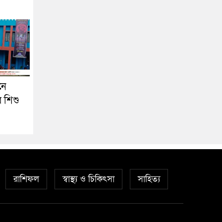
নে
র শিশু
রাশিফল
স্বাস্থ্য ও চিকিৎসা
সাহিত্য