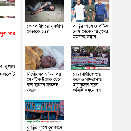
কোম্পানীগঞ্জে যুবলীগ
বাড়ির পাশে সেপটিক
নেতাকে হত্যা
ট্যাঙ্ক থেকে রায়হানের
দুলালের
মৃতদেহ উদ্ধার
র দুলাল
 বদলকোট
নিখোঁজের ২ দিন পর
নোয়াখালীতে ৩৬
সেপটিক ট্যাংক থেকে
কলেজ-মাদরাসায়
স্কুল ছাত্রের মরদেহ
ছাত্রদলের নতুন
উদ্ধার
কমিটি অনুমোদন
বাড়ির পাশে দোকানে