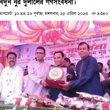
ন নুর দুলালের গণসংবর্ধনা।
পডেট: ১০:৪৪:২৬ পূর্বাহ্ন, মঙ্গলবার, ২৫ এপ্রিল ২০২৩
৪৩৪০