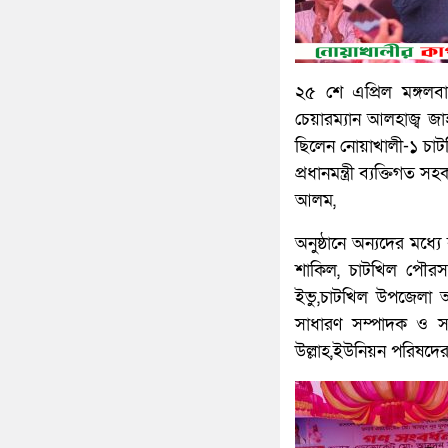
২৫ শে এপ্রিল মঙ্গল
চেয়ারম্যান আলহাজ্ব জা
ছিলেন নোয়াখালী-১ চা
প্রধানমন্ত্রী ব্যক্তিগ
আলম,
অনুষ্ঠানে অন্যদের মধ্
শাকিল, চাটখিল পৌরসভ
ইভু,চাটখিল উপজেলা আ
সাধারণ সম্পাদক ও সা
উল্লাহ,ইউনিয়ন পরিষদের