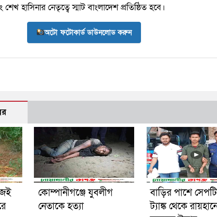
েখ হাসিনার নেতৃত্বে স্মাট বাংলাদেশ প্রতিষ্ঠিত হবে।
অটো ফটোকার্ড ডাউনলোড করুন
বর
িজেই
কোম্পানীগঞ্জে যুবলীগ
বাড়ির পাশে সেপট
রে
নেতাকে হত্যা
ট্যাঙ্ক থেকে রায়হান