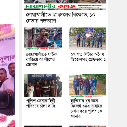
নোয়াখালীতে ছাত্রদলের বিক্ষোভ, ১০
নেতার পদত্যাগ
নোয়াখালীতে মাইক
২৭’শত লিটার অবৈধ
বাজিয়ে আ.লীগের
ডিজেলসহ গ্রেফতার ১
স্লোগান
পুলিশ-সেনাবাহিনী
হাতিয়ায় খুন করে
পরিচয়ে চাঁদা দাবি
নিজেই ৯৯৯ নাম্বারে
ফোন করে পুলিশকে
জানায়