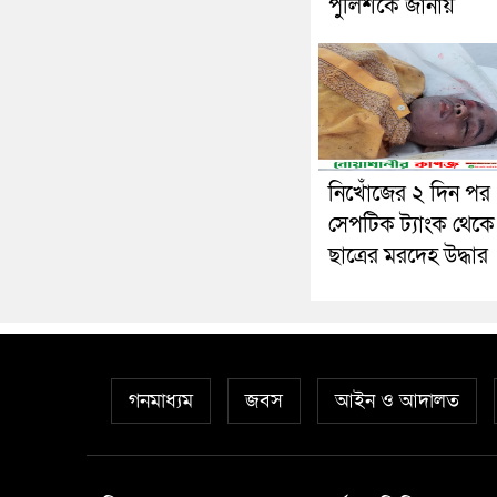
পুলিশকে জানায়
নিখোঁজের ২ দিন পর
সেপটিক ট্যাংক থেকে স
ছাত্রের মরদেহ উদ্ধার
গনমাধ্যম
জবস
আইন ও আদালত