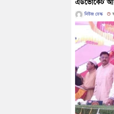
এডভোকেট আবদু
নিউজ ডেস্ক
আ