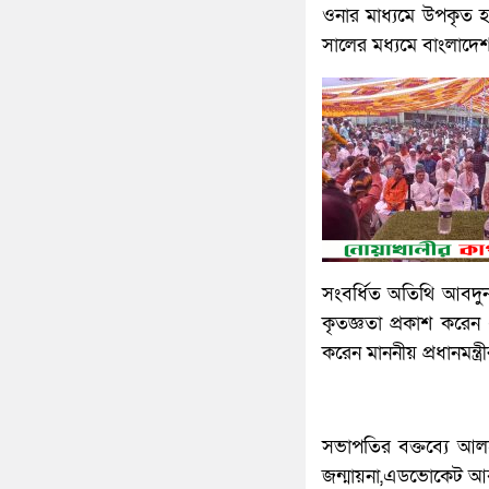
ওনার মাধ্যমে উপকৃত হব
সালের মধ্যমে বাংলাদে
সংবর্ধিত অতিথি আবদুন 
কৃতজ্ঞতা প্রকাশ করে
করেন মাননীয় প্রধানমন্ত্
সভাপতির বক্তব্যে আলহ
জন্মায়না,এডভোকেট আবদুন