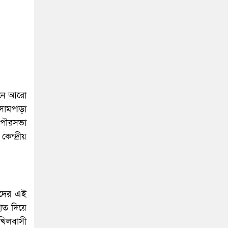
ঠানে আরো
োমপাড়া
 পৌরসভা
ন্দ্রীয়
াদের এই
ত দিয়ে
খিলবাসী