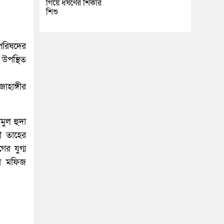
গিয়ে ধর্ষণের শিকার
শিশু
পরিষদের
 উপস্থিত
াহাঙ্গীর
মুল হুদা
ী তাহের
র যুগ্ম
তা মফিজ