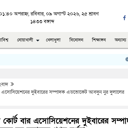
১:৪০ অপরাহ্ন, রবিবার, ০৯ অগাস্ট ২০২৬, ২৫ শ্রাবণ
১৪৩৩ বঙ্গাব্দ
াবিশ্ব
নোয়াখালী
খেলাধুলা
বিনোদন
শিক্ষাঙ্গন
অন্যান্য
নোয়াখাল
ংবাদ
 বার এসোসিয়েশনের দুইবারের সম্পাদক এডভোকেট আবদুন নুর দুলালের
িম কোর্ট বার এসোসিয়েশনের দুইবারের সম্প