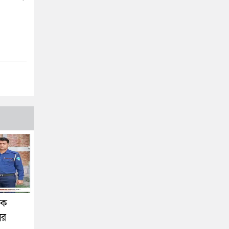
িক
ের