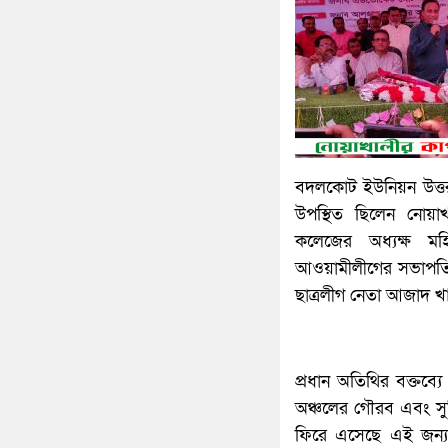
বদলকোট ইউনিয়ন উত্তর
উপস্থিত ছিলেন নোয়
কলেজের অধ্যক্ষ মহি
আওয়ামীলীগের সভাপতি 
ছাত্রলীগ নেতা আজাদ 
প্রধান অতিথির বক্তব
অঞ্চলের গৌরব এবং সুপ
ফিরে এসেছে এই জন্য 