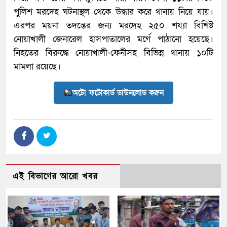
পুলিশ মরদেহ ঘটনাস্থল থেকে উদ্ধার করে থানায় নিয়ে যায়।
এরপর ময়না তদন্তের জন্য মরদেহ ২৫০ শয্যা বিশিষ্ট
নোয়াখালী জেনারেল হাসপাতালের মর্গে পাঠানো হয়েছে।
নিহতের বিরুদ্ধে নোয়াখালী-ফেনীসহ বিভিন্ন থানায় ১০টি
মামলা রয়েছে।
অটো ফটোকার্ড ডাউনলোড করুন
এই বিভাগের আরো খবর