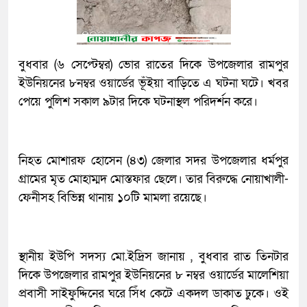
বুধবার (৬ সেপ্টেম্বর) ভোর রাতের দিকে উপজেলার রামপুর
ইউনিয়নের ৮নম্বর ওয়ার্ডের ভূঁইয়া বাড়িতে এ ঘটনা ঘটে। খবর
পেয়ে পুলিশ সকাল ৯টার দিকে ঘটনাস্থল পরিদর্শন করে।
নিহত মোশারফ হোসেন (৪৩) জেলার সদর উপজেলার ধর্মপুর
গ্রামের মৃত মোহাম্মদ মোস্তফার ছেলে। তার বিরুদ্ধে নোয়াখালী-
ফেনীসহ বিভিন্ন থানায় ১০টি মামলা রয়েছে।
স্থানীয় ইউপি সদস্য মো.ইদ্রিস জানায় , বুধবার রাত তিনটার
দিকে উপজেলার রামপুর ইউনিয়নের ৮ নম্বর ওয়ার্ডের মালেশিয়া
প্রবাসী সাইফুদ্দিনের ঘরে সিঁধ কেটে একদল ডাকাত ঢুকে। ওই