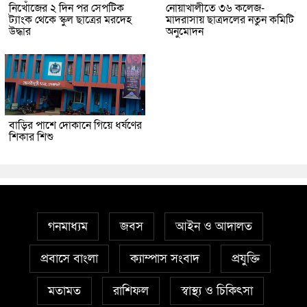
নিখোঁজের ২ দিন পর সেপটিক
নোয়াখালীতে ৩৬ কলেজ-
ট্যাংক থেকে স্কুল ছাত্রের মরদেহ
মাদরাসায় ছাত্রদলের নতুন কমিটি
উদ্ধার
অনুমোদন
বাড়ির পাশে দোকানে গিয়ে ধর্ষণের
শিকার শিশু
গনমাধ্যম
জবস
আইন ও আদালত
প্রবাসে বাংলা
ক্যাম্পাস সংবাদ
প্রযুক্তি
মতামত
রাশিফল
স্বাস্থ্য ও চিকিৎসা