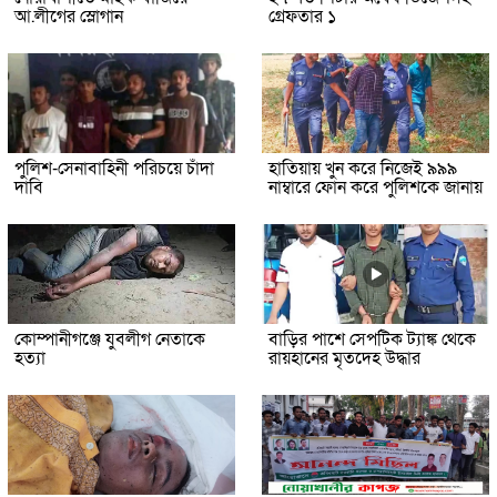
আ.লীগের স্লোগান
গ্রেফতার ১
পুলিশ-সেনাবাহিনী পরিচয়ে চাঁদা
হাতিয়ায় খুন করে নিজেই ৯৯৯
দাবি
নাম্বারে ফোন করে পুলিশকে জানায়
কোম্পানীগঞ্জে যুবলীগ নেতাকে
বাড়ির পাশে সেপটিক ট্যাঙ্ক থেকে
হত্যা
রায়হানের মৃতদেহ উদ্ধার