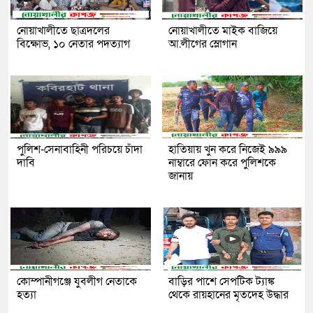
নোয়াখালীতে ছাত্রদলের
নোয়াখালীতে মাইক বাজিয়ে
বিক্ষোভ, ১০ নেতার পদত্যাগ
আ.লীগের স্লোগান
পুলিশ-সেনাবাহিনী পরিচয়ে চাঁদা
হাতিয়ায় খুন করে নিজেই ৯৯৯
দাবি
নাম্বারে ফোন করে পুলিশকে
জানায়
কোম্পানীগঞ্জে যুবলীগ নেতাকে
বাড়ির পাশে সেপটিক ট্যাঙ্ক
হত্যা
থেকে রায়হানের মৃতদেহ উদ্ধার