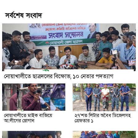
সর্বশেষ সংবাদ
নোয়াখালীতে ছাত্রদলের বিক্ষোভ, ১০ নেতার পদত্যাগ
নোয়াখালীতে মাইক বাজিয়ে
২৭’শত লিটার অবৈধ ডিজেলসহ
আ.লীগের স্লোগান
গ্রেফতার ১