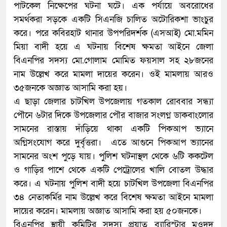
পাটকেল নিক্ষেপের ঘটনা ঘটে। এক পর্যায়ে অবরোধের
সমর্থকরা সড়কে একটি সিএনজি চালিত অটোরিকশা ভাংচুর
করে। পরে কবিরহাট থানার উপপরিদর্শক (এসআই) মো.মমিন
মিয়া বাদী হয়ে এ ঘটনায় বিশেষ ক্ষমতা আইনে জেলা
বিএনপির সদস্য মো.গোলাম মোমিত ফয়সাল সহ ২৮জনের
নাম উল্লেখ করে মামলা দায়ের করেন। ওই মামলায় আরও
৩৫জনকে অজ্ঞাত আসামি করা হয়।
এ ছাড়া জেলার চাটখিল উপজেলায় গতকাল রোববার সন্ধ্যা
পৌনে ৬টার দিকে উপজেলার পৌর বাজার সংলগ্ন ডাকবাংলোর
সামনের রাস্তায় দাঁড়িয়ে থাকা একটি পিকআপ ভ্যানে
অগ্নিসংযোগ করে দুর্বৃত্তরা। এতে আগুনে পিকআপ ভ্যানের
সামনের অংশ পুড়ে যায়। পুলিশ ঘটনাস্থল থেকে ৬টি ককটেল
ও গাড়ির পাশে থেকে একটি পেট্রোলের খালি বোতল উদ্ধার
করে। এ ঘটনায় পুলিশ বাদী হয়ে চাটখিল উপজেলা বিএনপির
৩৪ নেতাকর্মির নাম উল্লেখ করে বিশেষ ক্ষমতা আইনে মামলা
দায়ের করেন। মামলায় অজ্ঞাত আসামি করা হয় ৫০জনকে।
বিএনপির স্থায়ী কমিটির সদস্য প্রয়াত ব্যারিস্টার মওদুদ