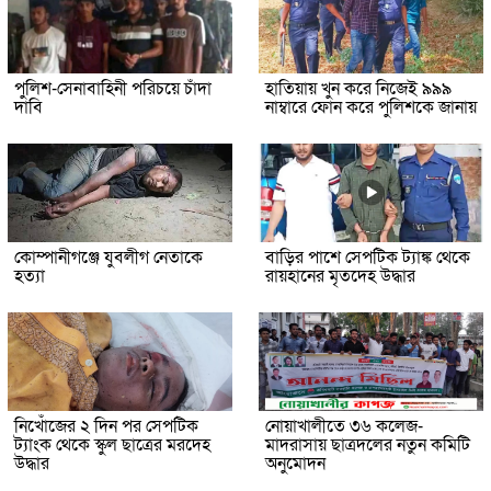
পুলিশ-সেনাবাহিনী পরিচয়ে চাঁদা
হাতিয়ায় খুন করে নিজেই ৯৯৯
দাবি
নাম্বারে ফোন করে পুলিশকে জানায়
কোম্পানীগঞ্জে যুবলীগ নেতাকে
বাড়ির পাশে সেপটিক ট্যাঙ্ক থেকে
হত্যা
রায়হানের মৃতদেহ উদ্ধার
নিখোঁজের ২ দিন পর সেপটিক
নোয়াখালীতে ৩৬ কলেজ-
ট্যাংক থেকে স্কুল ছাত্রের মরদেহ
মাদরাসায় ছাত্রদলের নতুন কমিটি
উদ্ধার
অনুমোদন