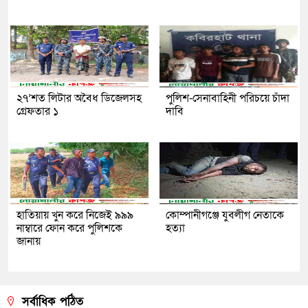
২৭’শত লিটার অবৈধ ডিজেলসহ
পুলিশ-সেনাবাহিনী পরিচয়ে চাঁদা
গ্রেফতার ১
দাবি
হাতিয়ায় খুন করে নিজেই ৯৯৯
কোম্পানীগঞ্জে যুবলীগ নেতাকে
নাম্বারে ফোন করে পুলিশকে
হত্যা
জানায়
সর্বাধিক পঠিত