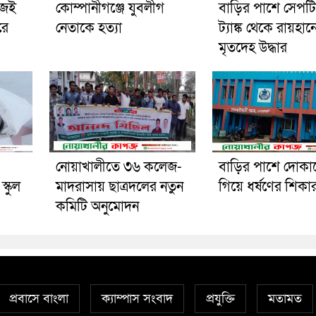
িজেই
কোম্পানীগঞ্জে যুবলীগ
বাড়ির পাশে সেপট
রে
নেতাকে হত্যা
ট্যাঙ্ক থেকে রায়হান
মৃতদেহ উদ্ধার
নোয়াখালীতে ৩৬ কলেজ-
বাড়ির পাশে দোকা
্কুল
মাদরাসায় ছাত্রদলের নতুন
গিয়ে ধর্ষণের শিকা
কমিটি অনুমোদন
প্রবাসে বাংলা
ক্যাম্পাস সংবাদ
প্রযুক্তি
মতামত