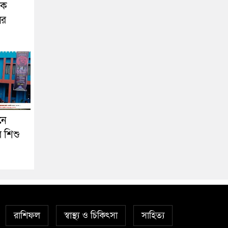
িক
ের
নে
র শিশু
রাশিফল
স্বাস্থ্য ও চিকিৎসা
সাহিত্য