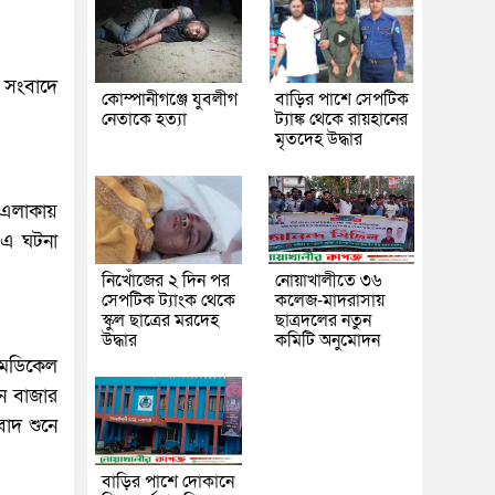
ুর সংবাদে
কোম্পানীগঞ্জে যুবলীগ
বাড়ির পাশে সেপটিক
নেতাকে হত্যা
ট্যাঙ্ক থেকে রায়হানের
মৃতদেহ উদ্ধার
 এলাকায়
 এ ঘটনা
নিখোঁজের ২ দিন পর
নোয়াখালীতে ৩৬
সেপটিক ট্যাংক থেকে
কলেজ-মাদরাসায়
স্কুল ছাত্রের মরদেহ
ছাত্রদলের নতুন
উদ্ধার
কমিটি অনুমোদন
 মেডিকেল
ুন বাজার
বাদ শুনে
বাড়ির পাশে দোকানে