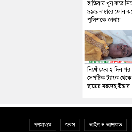
হাতিয়ায় খুন করে ন
৯৯৯ নাম্বারে ফোন ক
পুলিশকে জানায়
নিখোঁজের ২ দিন পর
সেপটিক ট্যাংক থেকে স
ছাত্রের মরদেহ উদ্ধার
গনমাধ্যম
জবস
আইন ও আদালত