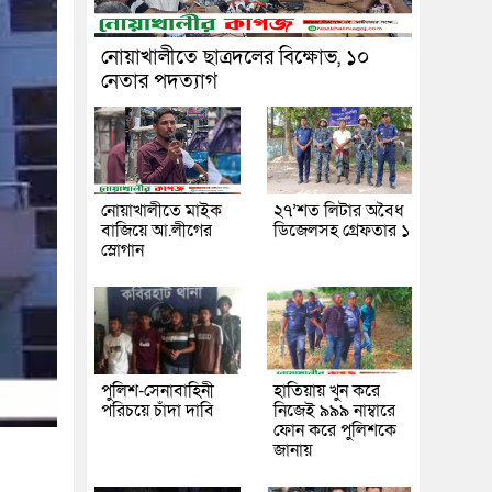
নোয়াখালীতে ছাত্রদলের বিক্ষোভ, ১০
নেতার পদত্যাগ
নোয়াখালীতে মাইক
২৭’শত লিটার অবৈধ
বাজিয়ে আ.লীগের
ডিজেলসহ গ্রেফতার ১
স্লোগান
পুলিশ-সেনাবাহিনী
হাতিয়ায় খুন করে
পরিচয়ে চাঁদা দাবি
নিজেই ৯৯৯ নাম্বারে
ফোন করে পুলিশকে
জানায়