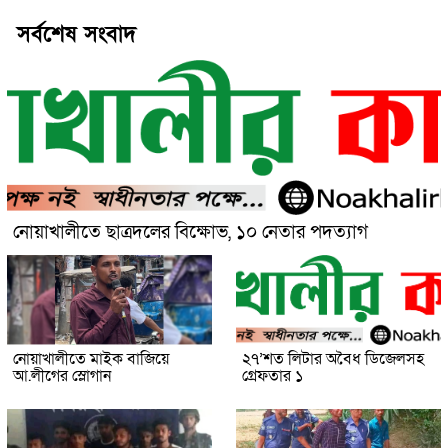
সর্বশেষ সংবাদ
নোয়াখালীতে ছাত্রদলের বিক্ষোভ, ১০ নেতার পদত্যাগ
নোয়াখালীতে মাইক বাজিয়ে
২৭’শত লিটার অবৈধ ডিজেলসহ
আ.লীগের স্লোগান
গ্রেফতার ১