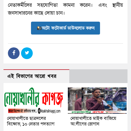
নেতাকর্মীদের সহযোগিতা কামনা করেন। এবং স্থানীয়
জনসাধারনের কাছে দোয়া চান।
অটো ফটোকার্ড ডাউনলোড করুন
এই বিভাগের আরো খবর
নোয়াখালীতে ছাত্রদলের
নোয়াখালীতে মাইক বাজিয়ে
বিক্ষোভ, ১০ নেতার পদত্যাগ
আ.লীগের স্লোগান