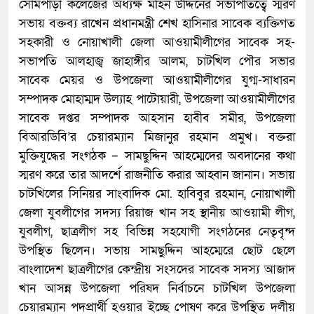
সোমপাড়া কলেজের অধ্যক্ষ মহিন উদ্দিনের সভাপতিত্বে স্মরণ
সভায় বক্তব্য রাখেন প্রধানমন্ত্রী শেখ হাসিনার সাবেক ব্যক্তিগত
সহকারী ও নোয়াখালী জেলা আওয়ামীলীগের সাবেক সহ-
সভাপতি আলহাজ্ব জাহাঙ্গীর আলম, চাটখিল পৌর সভার
সাবেক মেয়র ও উপজেলা আওয়ামীলীগের যুগ্ম-সাধারন
সম্পাদক মোহাম্মদ উল্যাহ পাটোয়ারী, উপজেলা আওয়ামীলীগের
সাবেক দপ্তর সম্পাদক আহসান হাবীব সমীর, উপজেলা
বিআরডিবি’র চেয়ারম্যান মিজানুর রহমান প্রমুখ। বক্তরা
মুক্তিযুদ্ধের সংগঠক – সামছুদ্দিন আহম্মেদের অবদানের কথা
স্মরণ করে তার আদর্শে রাজনীতি করার আহ্বান জানান। সভায়
চাটখিলের সিনিয়র সাংবাদিক মো. হাবিবুর রহমান, নোয়াখালী
জেলা যুবলীগের সদস্য রিয়াজ খান সহ স্থানীয় আওয়ামী লীগ,
যুবলীগ, ছাত্রলীগ সহ বিভিন্ন সহযোগী সংগঠনের নেতৃবৃন্দ
উপস্থিত ছিলেন। সভায় সামছুদ্দিন আহম্মেরে ছোট ছেলে
বাংলাদেশ ছাত্রলীগের কেন্দ্রীয় সংসদের সাবেক সদস্য আজাদ
খান আসন্ন উপজেলা পরিষদ নির্বাচনে চাটখিল উপজেলা
চেয়ারম্যান পদপ্রার্থী হওয়ার ইচ্ছে পোষণ করে উপস্থিত দলীয়