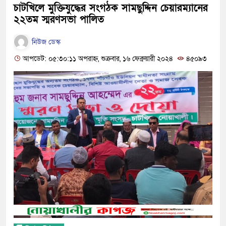
চাটখিলে মুক্তিযুদ্ধের সংগঠক সামছুদ্দিন চেয়ারম্যানের
২২তম স্মরণসভা পালিত
নিউজ ডেস্ক
আপডেট: ০৫:৩০:১১ অপরাহ্ন, শুক্রবার, ১৬ ফেব্রুয়ারী ২০২৪
৪৫০৯৩