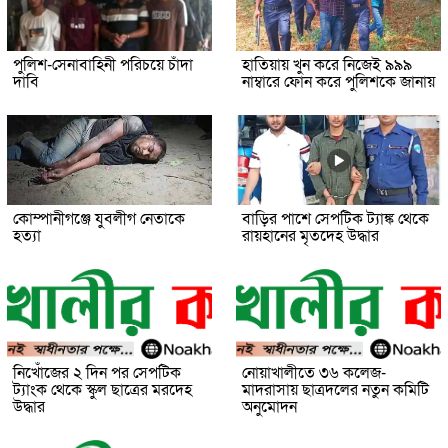
পুলিশ-সেনাবাহিনী পরিচয়ে চাঁদা
হাতিয়ায় খুন করে নিজেই ৯৯৯
দাবি
নাম্বারে ফোন করে পুলিশকে জানায়
কোম্পানীগঞ্জে যুবলীগ নেতাকে
বাড়ির পাশে সেপটিক ট্যাঙ্ক থেকে
হত্যা
রায়হানের মৃতদেহ উদ্ধার
নিখোঁজের ২ দিন পর সেপটিক
নোয়াখালীতে ৩৬ কলেজ-
ট্যাংক থেকে স্কুল ছাত্রের মরদেহ
মাদরাসায় ছাত্রদলের নতুন কমিটি
উদ্ধার
অনুমোদন