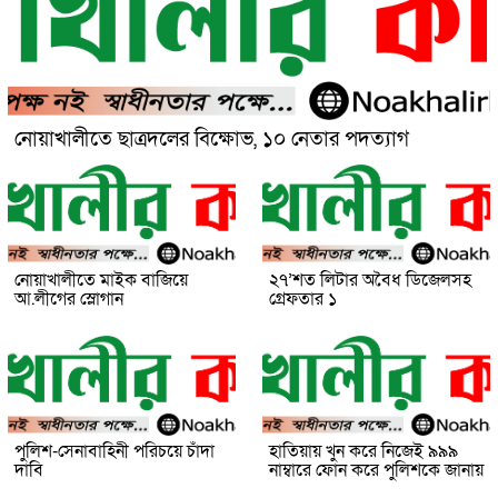
নোয়াখালীতে ছাত্রদলের বিক্ষোভ, ১০ নেতার পদত্যাগ
নোয়াখালীতে মাইক বাজিয়ে
২৭’শত লিটার অবৈধ ডিজেলসহ
আ.লীগের স্লোগান
গ্রেফতার ১
পুলিশ-সেনাবাহিনী পরিচয়ে চাঁদা
হাতিয়ায় খুন করে নিজেই ৯৯৯
দাবি
নাম্বারে ফোন করে পুলিশকে জানায়