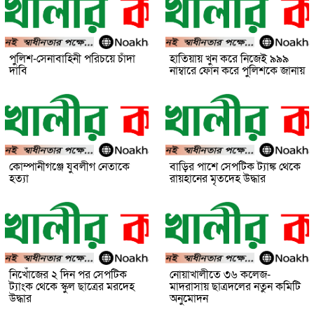
পুলিশ-সেনাবাহিনী পরিচয়ে চাঁদা
হাতিয়ায় খুন করে নিজেই ৯৯৯
দাবি
নাম্বারে ফোন করে পুলিশকে জানায়
কোম্পানীগঞ্জে যুবলীগ নেতাকে
বাড়ির পাশে সেপটিক ট্যাঙ্ক থেকে
হত্যা
রায়হানের মৃতদেহ উদ্ধার
নিখোঁজের ২ দিন পর সেপটিক
নোয়াখালীতে ৩৬ কলেজ-
ট্যাংক থেকে স্কুল ছাত্রের মরদেহ
মাদরাসায় ছাত্রদলের নতুন কমিটি
উদ্ধার
অনুমোদন