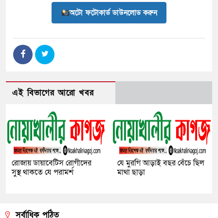
অটো ফটোকার্ড ডাউনলোড করুন
এই বিভাগের আরো খবর
রোজায় ডায়াবেটিস রোগীদের
যে মুরগি আড়াই বছর বেঁচে ছিল
সুস্থ থাকতে যে পরামর্শ
মাথা ছাড়া
সর্বাধিক পঠিত