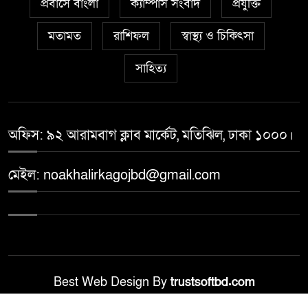
প্রবাসে বাংলা
ক্যাম্পাস সংবাদ
প্রযুক্তি
মতামত
রাশিফল
স্বাস্থ্য ও চিকিৎসা
সাহিত্য
অফিস: ৯২ আরামবাগ ক্লাব মার্কেট, মতিঝিল, ঢাকা ১০০০।
মেইল: noakhalirkagojbd@gmail.com
Best Web Design By
trustsoftbd.com