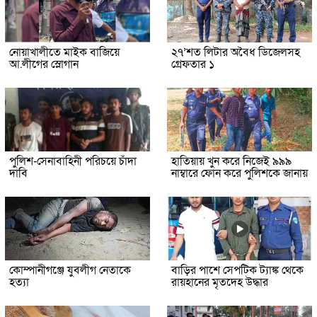
নোয়াখালীতে মাইক বাজিয়ে
২৭’শত লিটার অবৈধ ডিজেলসহ
আ.লীগের স্লোগান
গ্রেফতার ১
পুলিশ-সেনাবাহিনী পরিচয়ে চাঁদা
হাতিয়ায় খুন করে নিজেই ৯৯৯
দাবি
নাম্বারে ফোন করে পুলিশকে জানায়
কোম্পানীগঞ্জে যুবলীগ নেতাকে
বাড়ির পাশে সেপটিক ট্যাঙ্ক থেকে
হত্যা
রায়হানের মৃতদেহ উদ্ধার