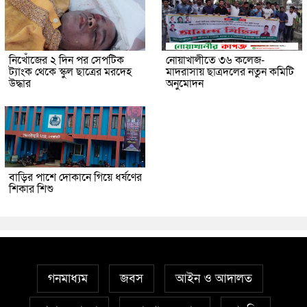
নিখোঁজের ২ দিন পর সেপটিক
নোয়াখালীতে ৩৬ কলেজ-
ট্যাংক থেকে স্কুল ছাত্রের মরদেহ
মাদরাসায় ছাত্রদলের নতুন কমিটি
উদ্ধার
অনুমোদন
বাড়ির পাশে দোকানে গিয়ে ধর্ষণের
শিকার শিশু
গনমাধ্যম
জবস
আইন ও আদালত