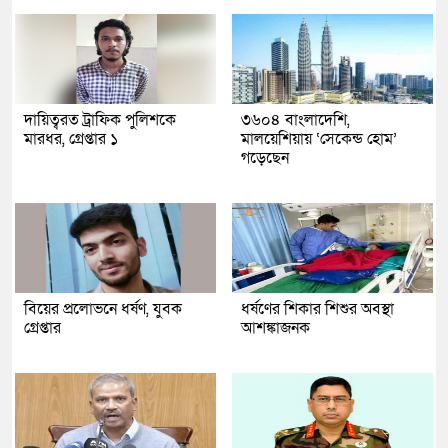
দায়িত্বরত ট্রাফিক পুলিশকে
৩৬০৪ বাংলাদেশি,
মারধর, গ্রেপ্তার ১
মালয়েশিয়ায় ‘সেকেন্ড হোম’
গড়েছেন
বিয়ের প্রলোভনে ধর্ষণ, যুবক
ধর্ষণের শিকার শিশুর অবস্থা
গ্রেপ্তার
আশঙ্কাজনক