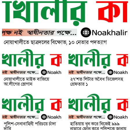
নোয়াখালীতে ছাত্রদলের বিক্ষোভ, ১০ নেতার পদত্যাগ
নোয়াখালীতে মাইক বাজিয়ে
২৭’শত লিটার অবৈধ ডিজেলসহ
আ.লীগের স্লোগান
গ্রেফতার ১
পুলিশ-সেনাবাহিনী পরিচয়ে চাঁদা
হাতিয়ায় খুন করে নিজেই ৯৯৯
দাবি
নাম্বারে ফোন করে পুলিশকে জানায়