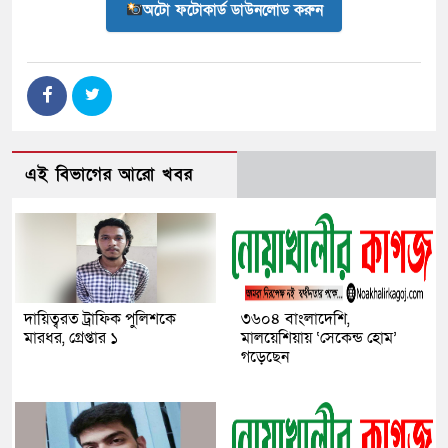
অটো ফটোকার্ড ডাউনলোড করুন
এই বিভাগের আরো খবর
দায়িত্বরত ট্রাফিক পুলিশকে
৩৬০৪ বাংলাদেশি,
মারধর, গ্রেপ্তার ১
মালয়েশিয়ায় ‘সেকেন্ড হোম’
গড়েছেন