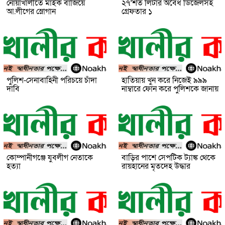
নোয়াখালীতে মাইক বাজিয়ে
২৭’শত লিটার অবৈধ ডিজেলসহ
আ.লীগের স্লোগান
গ্রেফতার ১
পুলিশ-সেনাবাহিনী পরিচয়ে চাঁদা
হাতিয়ায় খুন করে নিজেই ৯৯৯
দাবি
নাম্বারে ফোন করে পুলিশকে জানায়
কোম্পানীগঞ্জে যুবলীগ নেতাকে
বাড়ির পাশে সেপটিক ট্যাঙ্ক থেকে
হত্যা
রায়হানের মৃতদেহ উদ্ধার