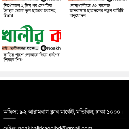
নিখোঁজের ২ দিন পর সেপটিক
নোয়াখালীতে ৩৬ কলেজ-
ট্যাংক থেকে স্কুল ছাত্রের মরদেহ
মাদরাসায় ছাত্রদলের নতুন কমিটি
উদ্ধার
অনুমোদন
বাড়ির পাশে দোকানে গিয়ে ধর্ষণের
শিকার শিশু
অফিস: ৯২ আরামবাগ ক্লাব মার্কেট, মতিঝিল, ঢাকা ১০০০।
মেইল: noakhalirkagojbd@gmail.com