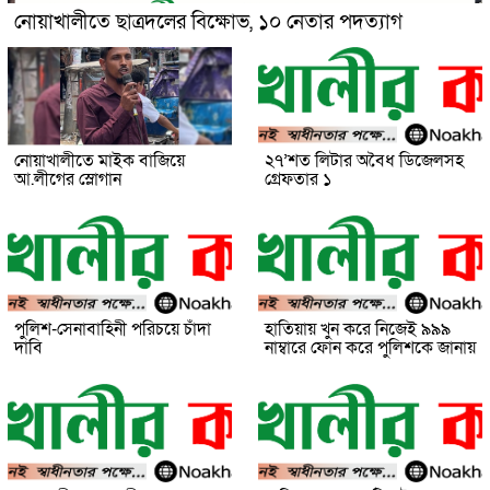
নোয়াখালীতে ছাত্রদলের বিক্ষোভ, ১০ নেতার পদত্যাগ
নোয়াখালীতে মাইক বাজিয়ে
২৭’শত লিটার অবৈধ ডিজেলসহ
আ.লীগের স্লোগান
গ্রেফতার ১
পুলিশ-সেনাবাহিনী পরিচয়ে চাঁদা
হাতিয়ায় খুন করে নিজেই ৯৯৯
দাবি
নাম্বারে ফোন করে পুলিশকে জানায়