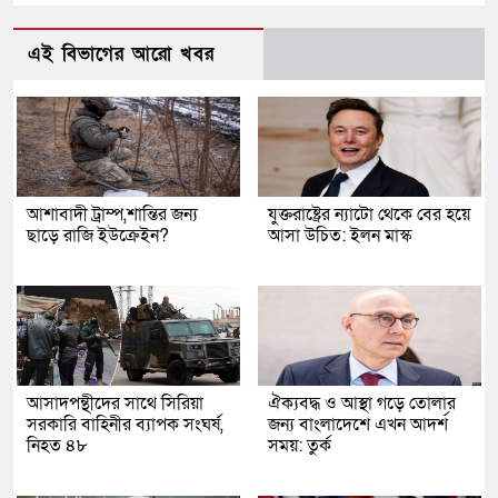
এই বিভাগের আরো খবর
আশাবাদী ট্রাম্প,শান্তির জন্য
যুক্তরাষ্ট্রের ন্যাটো থেকে বের হয়ে
ছাড়ে রাজি ইউক্রেইন?
আসা উচিত: ইলন মাস্ক
আসাদপন্থীদের সাথে সিরিয়া
ঐক্যবদ্ধ ও আস্থা গড়ে তোলার
সরকারি বাহিনীর ব্যাপক সংঘর্ষ,
জন্য বাংলাদেশে এখন আদর্শ
নিহত ৪৮
সময়: তুর্ক