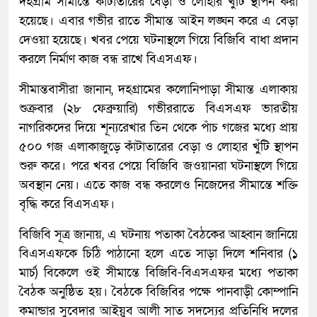
দহগ্রাম সীমান্তে কাঁটাতারের বেড়া ও লোহার খুঁটি স্থাপন করা
হয়েছে। এবার গভীর রাতে সীমান্ত আইন লঙ্ঘন করে এ বেড়া
দেওয়া হয়েছে। খবর পেয়ে ঘটনাস্থলে গিয়ে বিজিবি বাধা প্রদান
করলে নির্মাণ কাজ বন্ধ রাখে বিএসএফ।
সীমান্তবাসীরা জানান, দহগ্রামের কলোনিপাড়া সীমান্ত এলাকায়
শুক্রবার (২৮ ফেব্রুয়ারি) গভীররাতে বিএসএফ ভারতীয়
নাগরিকদের দিয়ে শূন্যরেখার তিন থেকে পাঁচ গজের মধ্যে প্রায়
৫০০ গজ এলাকাজুড়ে কাঁটাতারের বেড়া ও লোহার খুঁটি স্থাপন
শুরু করে। পরে খবর পেয়ে বিজিবি জওয়ানরা ঘটনাস্থলে গিয়ে
অবস্থান নেয়। এতে কাজ বন্ধ করলেও নিজেদের সীমান্তে শক্তি
বৃদ্ধি করে বিএসএফ।
বিজিবি সূত্র জানায়, এ ঘটনায় পতাকা বৈঠকের আহ্বান জানিয়ে
বিএসএফকে চিঠি পাঠানো হলে এতে সাড়া দিলে শনিবার (১
মার্চ) বিকেলে ওই সীমান্তে বিজিবি-বিএসএফর মধ্যে পতাকা
বৈঠক অনুষ্ঠিত হয়। বৈঠকে বিজিবির পক্ষে পানবাড়ী কোম্পানি
কমান্ডার সুবেদার আইয়ুব আলী সাত সদস্যের প্রতিনিধি দলের