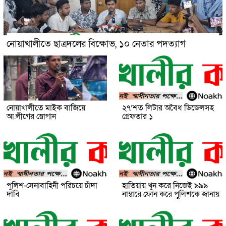
নোয়াখালীতে ছাত্রদলের বিক্ষোভ, ১০ নেতার পদত্যাগ
নোয়াখালীতে মাইক বাজিয়ে
২৭’শত লিটার অবৈধ ডিজেলসহ
আ.লীগের স্লোগান
গ্রেফতার ১
পুলিশ-সেনাবাহিনী পরিচয়ে চাঁদা
হাতিয়ায় খুন করে নিজেই ৯৯৯
দাবি
নাম্বারে ফোন করে পুলিশকে জানায়