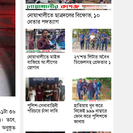
নোয়াখালীতে ছাত্রদলের বিক্ষোভ, ১০
নেতার পদত্যাগ
নোয়াখালীতে মাইক
২৭’শত লিটার অবৈধ
বাজিয়ে আ.লীগের
ডিজেলসহ গ্রেফতার ১
স্লোগান
পুলিশ-সেনাবাহিনী
হাতিয়ায় খুন করে
পরিচয়ে চাঁদা দাবি
নিজেই ৯৯৯ নাম্বারে
 ১১টা ৩৬
ফোন করে পুলিশকে
৭। তবে,
জানায়
ম অনুভূত