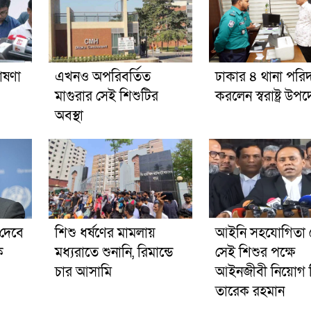
োষণা
এখনও অপরিবর্তিত
ঢাকার ৪ থানা পরিদ
মাগুরার সেই শিশুটির
করলেন স্বরাষ্ট্র উপদে
অবস্থা
দেবে
শিশু ধর্ষণের মামলায়
আইনি সহযোগিতা 
ে
মধ্যরাতে শুনানি, রিমান্ডে
সেই শিশুর পক্ষে
চার আসামি
আইনজীবী নিয়োগ 
তারেক রহমান