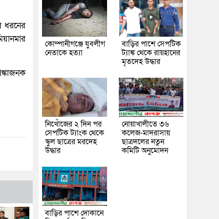
রি ধরনের
িয়ানমার
কোম্পানীগঞ্জে যুবলীগ
বাড়ির পাশে সেপটিক
নেতাকে হত্যা
ট্যাঙ্ক থেকে রায়হানের
মৃতদেহ উদ্ধার
ঙ্কাজনক
নিখোঁজের ২ দিন পর
নোয়াখালীতে ৩৬
সেপটিক ট্যাংক থেকে
কলেজ-মাদরাসায়
স্কুল ছাত্রের মরদেহ
ছাত্রদলের নতুন
উদ্ধার
কমিটি অনুমোদন
বাড়ির পাশে দোকানে