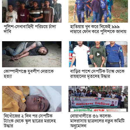
পুলিশ-সেনাবাহিনী পরিচয়ে চাঁদা
হাতিয়ায় খুন করে নিজেই ৯৯৯
দাবি
নাম্বারে ফোন করে পুলিশকে জানায়
কোম্পানীগঞ্জে যুবলীগ নেতাকে
বাড়ির পাশে সেপটিক ট্যাঙ্ক থেকে
হত্যা
রায়হানের মৃতদেহ উদ্ধার
নিখোঁজের ২ দিন পর সেপটিক
নোয়াখালীতে ৩৬ কলেজ-
ট্যাংক থেকে স্কুল ছাত্রের মরদেহ
মাদরাসায় ছাত্রদলের নতুন কমিটি
উদ্ধার
অনুমোদন