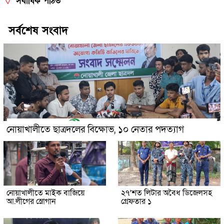
সর্বাধিক পঠিত
সর্বশেষ সংবাদ
নোয়াখালীতে ছাত্রদলের বিক্ষোভ, ১০ নেতার পদত্যাগ
নোয়াখালীতে মাইক বাজিয়ে
২৭’শত লিটার অবৈধ ডিজেলসহ
আ.লীগের স্লোগান
গ্রেফতার ১