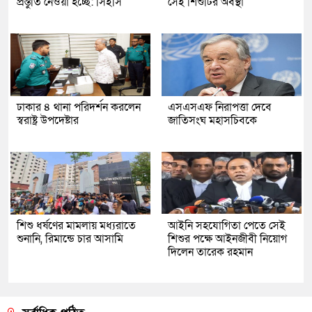
প্রস্তুতি নেওয়া হচ্ছে: সিইসি
সেই শিশুটির অবস্থা
ঢাকার ৪ থানা পরিদর্শন করলেন
এসএসএফ নিরাপত্তা দেবে
স্বরাষ্ট্র উপদেষ্টার
জাতিসংঘ মহাসচিবকে
শিশু ধর্ষণের মামলায় মধ্যরাতে
আইনি সহযোগিতা পেতে সেই
শুনানি, রিমান্ডে চার আসামি
শিশুর পক্ষে আইনজীবী নিয়োগ
দিলেন তারেক রহমান