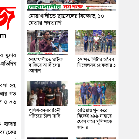
নোয়াখালীতে ছাত্রদলের বিক্ষোভ, ১০
নেতার পদত্যাগ
 মুদ্রায়
নোয়াখালীতে মাইক
২৭’শত লিটার অবৈধ
প্রতিদিন
বাজিয়ে আ.লীগের
ডিজেলসহ গ্রেফতার ১
স্লোগান
বলা হয়,
। আর গত
ার ও ৫৩
পুলিশ-সেনাবাহিনী
হাতিয়ায় খুন করে
পরিচয়ে চাঁদা দাবি
নিজেই ৯৯৯ নাম্বারে
ফোন করে পুলিশকে
৫০ হাজার
জানায়
্যাংকের