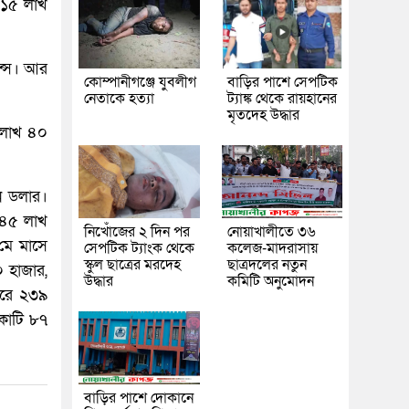
 ১৫ লাখ
ান্স। আর
কোম্পানীগঞ্জে যুবলীগ
বাড়ির পাশে সেপটিক
নেতাকে হত্যা
ট্যাঙ্ক থেকে রায়হানের
মৃতদেহ উদ্ধার
৬ লাখ ৪০
ন ডলার।
 ৪৫ লাখ
নিখোঁজের ২ দিন পর
নোয়াখালীতে ৩৬
মে মাসে
সেপটিক ট্যাংক থেকে
কলেজ-মাদরাসায়
স্কুল ছাত্রের মরদেহ
ছাত্রদলের নতুন
 হাজার,
উদ্ধার
কমিটি অনুমোদন
বরে ২৩৯
কোটি ৮৭
বাড়ির পাশে দোকানে