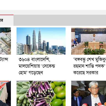
বর
যান্স
৩৬০৪ বাংলাদেশি,
‘বঙ্গবন্ধু শেখ মুজিবু
মালয়েশিয়ায় ‘সেকেন্ড
রহমান শান্তি পদক’
হোম’ গড়েছেন
করেছে সরকার