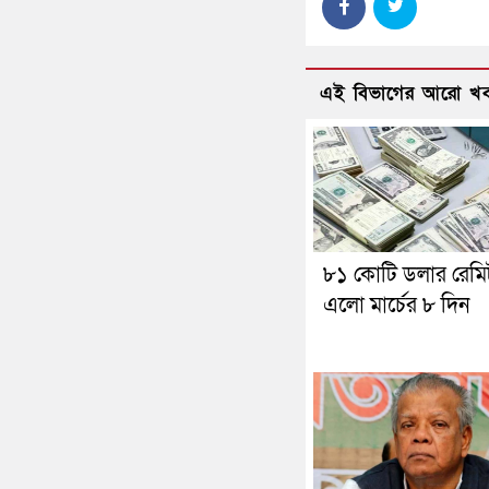
এই বিভাগের আরো খ
৮১ কোটি ডলার রেমিট্
এলো মার্চের ৮ দিন