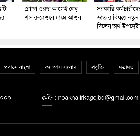
৪টি
রোজা শুরুর আগেই লেবু-
সরকারি কর্মচারীদের
ের
শসার-বেগুনে দামে আগুন
ভাতার বিষয়ে নতুন 
দিলেন অর্থ উপদেষ্টা
প্রবাসে বাংলা
ক্যাম্পাস সংবাদ
প্রযুক্তি
মতামত
 ১০০০।
মেইল: noakhalirkagojbd@gmail.com