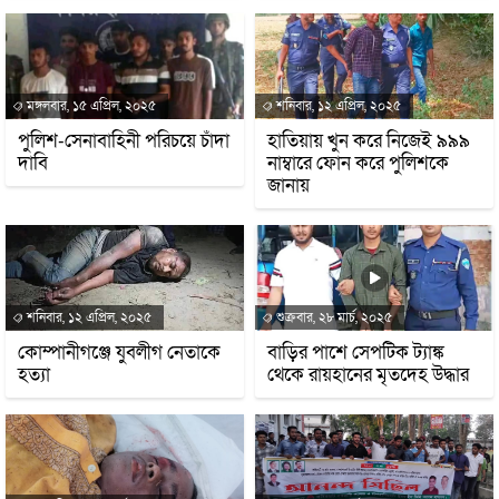
মঙ্গলবার, ১৫ এপ্রিল, ২০২৫
শনিবার, ১২ এপ্রিল, ২০২৫
পুলিশ-সেনাবাহিনী পরিচয়ে চাঁদা
হাতিয়ায় খুন করে নিজেই ৯৯৯
দাবি
নাম্বারে ফোন করে পুলিশকে
জানায়
শনিবার, ১২ এপ্রিল, ২০২৫
শুক্রবার, ২৮ মার্চ, ২০২৫
কোম্পানীগঞ্জে যুবলীগ নেতাকে
বাড়ির পাশে সেপটিক ট্যাঙ্ক
হত্যা
থেকে রায়হানের মৃতদেহ উদ্ধার