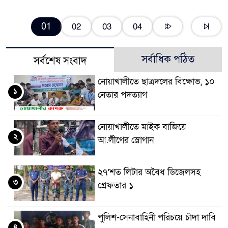
01
02
03
04
সর্বাধিক পঠিত
সর্বশেষ সংবাদ
নোয়াখালীতে ছাত্রদলের বিক্ষোভ, ১০
১
নেতার পদত্যাগ
নোয়াখালীতে মাইক বাজিয়ে
২
আ.লীগের স্লোগান
২৭’শত লিটার অবৈধ ডিজেলসহ
৩
গ্রেফতার ১
পুলিশ-সেনাবাহিনী পরিচয়ে চাঁদা দাবি
৪