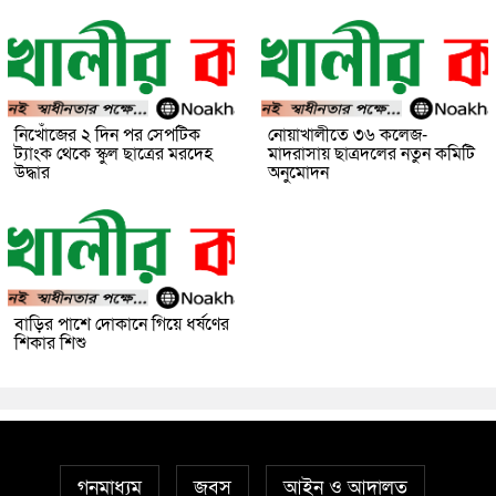
নিখোঁজের ২ দিন পর সেপটিক
নোয়াখালীতে ৩৬ কলেজ-
ট্যাংক থেকে স্কুল ছাত্রের মরদেহ
মাদরাসায় ছাত্রদলের নতুন কমিটি
উদ্ধার
অনুমোদন
বাড়ির পাশে দোকানে গিয়ে ধর্ষণের
শিকার শিশু
গনমাধ্যম
জবস
আইন ও আদালত