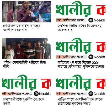
নোয়াখালীতে মাইক বাজিয়ে
২৭’শত লিটার অবৈধ ডিজেলসহ
আ.লীগের স্লোগান
গ্রেফতার ১
পুলিশ-সেনাবাহিনী পরিচয়ে চাঁদা
হাতিয়ায় খুন করে নিজেই ৯৯৯
দাবি
নাম্বারে ফোন করে পুলিশকে জানায়
কোম্পানীগঞ্জে যুবলীগ নেতাকে
বাড়ির পাশে সেপটিক ট্যাঙ্ক থেকে
হত্যা
রায়হানের মৃতদেহ উদ্ধার