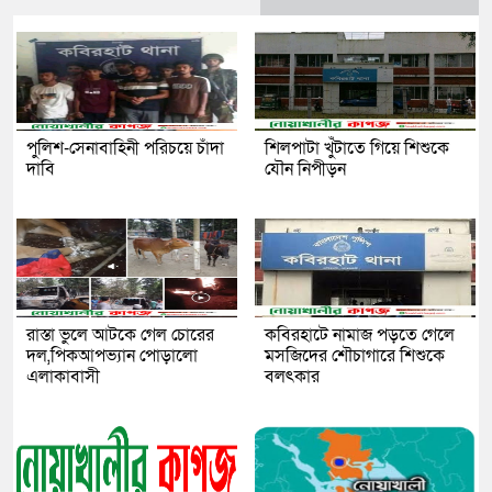
পুলিশ-সেনাবাহিনী পরিচয়ে চাঁদা
শিলপাটা খুঁটাতে গিয়ে শিশুকে
দাবি
যৌন নিপীড়ন
রাস্তা ভুলে আটকে গেল চোরের
কবিরহাটে নামাজ পড়তে গেলে
দল,পিকআপভ্যান পোড়ালো
মসজিদের শৌচাগারে শিশুকে
এলাকাবাসী
বলৎকার