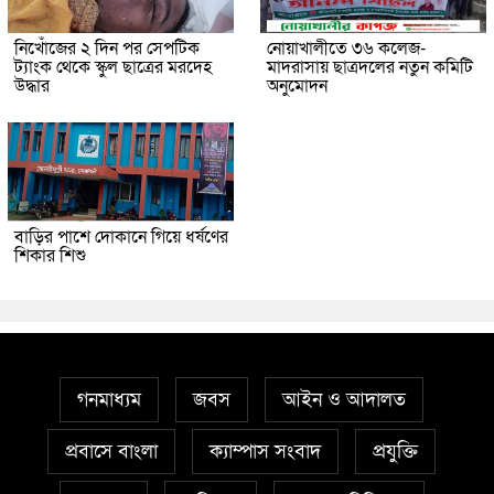
নিখোঁজের ২ দিন পর সেপটিক
নোয়াখালীতে ৩৬ কলেজ-
ট্যাংক থেকে স্কুল ছাত্রের মরদেহ
মাদরাসায় ছাত্রদলের নতুন কমিটি
উদ্ধার
অনুমোদন
বাড়ির পাশে দোকানে গিয়ে ধর্ষণের
শিকার শিশু
গনমাধ্যম
জবস
আইন ও আদালত
প্রবাসে বাংলা
ক্যাম্পাস সংবাদ
প্রযুক্তি