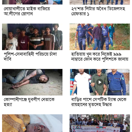
নোয়াখালীতে মাইক বাজিয়ে
২৭’শত লিটার অবৈধ ডিজেলসহ
আ.লীগের স্লোগান
গ্রেফতার ১
পুলিশ-সেনাবাহিনী পরিচয়ে চাঁদা
হাতিয়ায় খুন করে নিজেই ৯৯৯
দাবি
নাম্বারে ফোন করে পুলিশকে জানায়
কোম্পানীগঞ্জে যুবলীগ নেতাকে
বাড়ির পাশে সেপটিক ট্যাঙ্ক থেকে
হত্যা
রায়হানের মৃতদেহ উদ্ধার