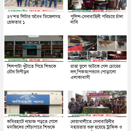
২৭’শত লিটার অবৈধ ডিজেলসহ
পুলিশ-সেনাবাহিনী পরিচয়ে চাঁদা
গ্রেফতার ১
দাবি
শিলপাটা খুঁটাতে গিয়ে শিশুকে
রাস্তা ভুলে আটকে গেল চোরের
যৌন নিপীড়ন
দল,পিকআপভ্যান পোড়ালো
এলাকাবাসী
কবিরহাটে নামাজ পড়তে গেলে
নোয়াখালীতে সেনাবাহিনীর
মসজিদের শৌচাগারে শিশুকে
সহায়তায় শুরু হয়েছে ট্রাফিক ও