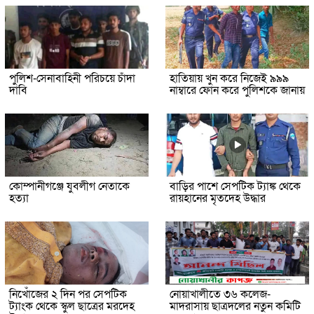
পুলিশ-সেনাবাহিনী পরিচয়ে চাঁদা
হাতিয়ায় খুন করে নিজেই ৯৯৯
দাবি
নাম্বারে ফোন করে পুলিশকে জানায়
কোম্পানীগঞ্জে যুবলীগ নেতাকে
বাড়ির পাশে সেপটিক ট্যাঙ্ক থেকে
হত্যা
রায়হানের মৃতদেহ উদ্ধার
নিখোঁজের ২ দিন পর সেপটিক
নোয়াখালীতে ৩৬ কলেজ-
ট্যাংক থেকে স্কুল ছাত্রের মরদেহ
মাদরাসায় ছাত্রদলের নতুন কমিটি