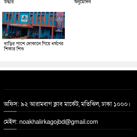
উদ্ধার
অনুমোদন
বাড়ির পাশে দোকানে গিয়ে ধর্ষণের
শিকার শিশু
অফিস: ৯২ আরামবাগ ক্লাব মার্কেট, মতিঝিল, ঢাকা ১০০০।
মেইল: noakhalirkagojbd@gmail.com