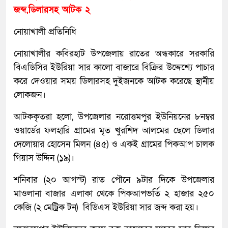
জব্দ,ডিলারসহ আটক ২
নোয়াখালী প্রতিনিধি
নোয়াখালীর কবিরহাট উপজেলায় রাতের অন্ধকারে সরকারি
বিএডিসির ইউরিয়া সার কালো বাজারে বিক্রির উদ্দেশ্যে পাচার
করে দেওয়ার সময় ডিলারসহ দুইজনকে আটক করেছে স্থানীয়
লোকজন।
আটককৃতরা হলো, উপজেলার নরোত্তমপুর ইউনিয়নের ৮নম্বর
ওয়ার্ডের ফলহারি গ্রামের মৃত খুরশিদ আলমের ছেলে ডিলার
দেলোয়ার হোসেন মিলন (৪৫) ও একই গ্রামের পিকআপ চালক
গিয়াস উদ্দিন (১৯)।
শনিবার (২০ আগস্ট) রাত পৌনে ৯টার দিকে উপজেলার
মাওলানা বাজার এলাকা থেকে পিকআপভর্তি ২ হাজার ২৫০
কেজি (২ মেট্রিক টন) বিডিএস ইউরিয়া সার জব্দ করা হয়।