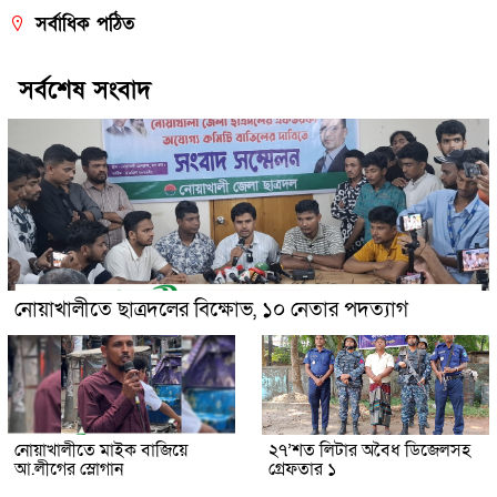
সর্বাধিক পঠিত
সর্বশেষ সংবাদ
নোয়াখালীতে ছাত্রদলের বিক্ষোভ, ১০ নেতার পদত্যাগ
নোয়াখালীতে মাইক বাজিয়ে
২৭’শত লিটার অবৈধ ডিজেলসহ
আ.লীগের স্লোগান
গ্রেফতার ১