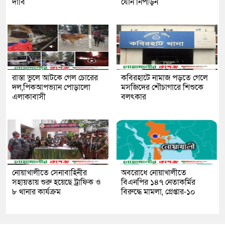
দাবি
যৌন নিপীড়ন
রাস্তা ভুলে আটকে গেল চোরের
কবিরহাটে নামাজ পড়তে গেলে
দল,পিকআপভ্যান পোড়ালো
মসজিদের শৌচাগারে শিশুকে
এলাকাবাসী
বলৎকার
নোয়াখালীতে সেনাবাহিনীর
অবরোধে নোয়াখালীতে
সহায়তায় শুরু হয়েছে ট্রাফিক ও
বিএনপির ১৪৭ নেতাকর্মির
৮ থানার কার্যক্রম
বিরুদ্ধে মামলা, গ্রেপ্তার-১০