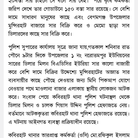
২০বস্তা সার চাইলে সে বলে সার নেই। পরে কৃষি কর্মকর্তা
জরিপ দেখে তার গোডাউনে ১৫০ বস্তা সার রয়েছে। সে বেশি
দামে সাধারণ মানুষের কাছে এবং বেগমগঞ্জ উপজেলার
মুন্সিরহাট বাজারে সার বিক্রি করে ও মেমো ছাড়া সাব
ডিলারদের কাছে সার বিক্রি করে।
পুলিশ সুপারের কার্যালয় সূত্রে জানা যায়,গতকাল শনিবার রাত
পৌনে ৯টার দিকে উপজেলার ১ নং নরোত্তমপুর ইউনিয়নের
সারের ডিলার মিলন বিএডিসির ইউরিয়া সার কালো বাজারী
করে বেশি দামে বিক্রির উদ্দেশ্যে মুন্সিরহাটের অজ্ঞাত সার
ব্যবসায়ীর কাছে পৌছে দেওয়ার জন্য মিনি পিকআপ যোগে
নেওয়ার পথে মাওলানা বাজার এলাকায় স্থানীয় লোকজন আটক
করে। সংবাদ পেয়ে কবিরহাট থানা পুলিশ ঘটনাস্থল থেকে
ডিলার মিলন ও চালক গিয়াস উদ্দিন পুলিশ হেফাজতে নেয়।
বর্তমানে আটককৃতরা কবিরহাট থানা পুলিশ হেফাজতে রয়েছে।
এ ঘটনায় আইনগত ব্যবস্থা প্রক্রিয়াধীন রয়েছে।
কবিরহাট থানার ভারপ্রাপ্ত কর্মকর্তা (ওসি) মো.রফিকুল ইসলাম