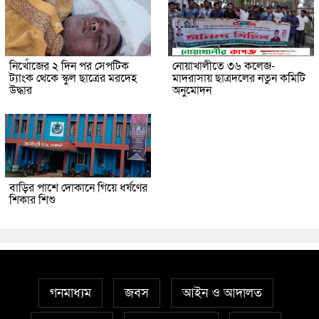
নিখোঁজের ২ দিন পর সেপটিক
নোয়াখালীতে ৩৬ কলেজ-
ট্যাংক থেকে স্কুল ছাত্রের মরদেহ
মাদরাসায় ছাত্রদলের নতুন কমিটি
উদ্ধার
অনুমোদন
বাড়ির পাশে দোকানে গিয়ে ধর্ষণের
শিকার শিশু
গনমাধ্যম
জবস
আইন ও আদালত