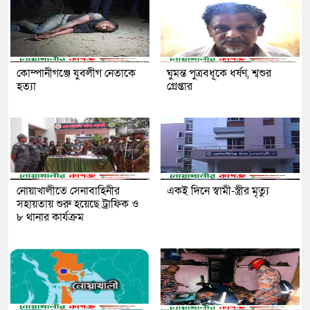
কোম্পানীগঞ্জে যুবলীগ নেতাকে
ঘুমন্ত পুত্রবধূকে ধর্ষণ, শ্বশুর
হত্যা
গ্রেপ্তার
নোয়াখালীতে সেনাবাহিনীর
একই দিনে স্বামী-স্ত্রীর মৃত্যু
সহায়তায় শুরু হয়েছে ট্রাফিক ও
৮ থানার কার্যক্রম