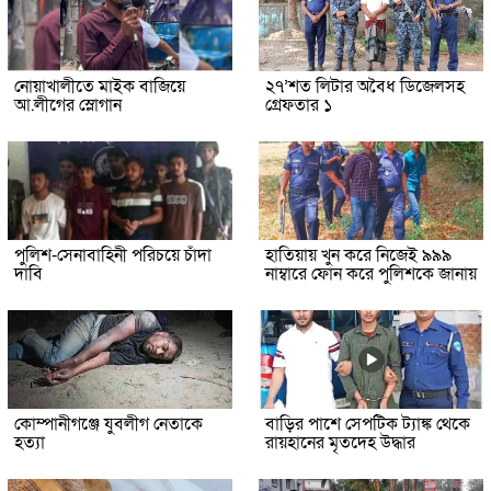
নোয়াখালীতে মাইক বাজিয়ে
২৭’শত লিটার অবৈধ ডিজেলসহ
আ.লীগের স্লোগান
গ্রেফতার ১
পুলিশ-সেনাবাহিনী পরিচয়ে চাঁদা
হাতিয়ায় খুন করে নিজেই ৯৯৯
দাবি
নাম্বারে ফোন করে পুলিশকে জানায়
কোম্পানীগঞ্জে যুবলীগ নেতাকে
বাড়ির পাশে সেপটিক ট্যাঙ্ক থেকে
হত্যা
রায়হানের মৃতদেহ উদ্ধার